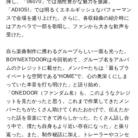
揮し、「06070」では感性豊かな魅力を披露。
「ADIOS!」では明るくエネルギッシュなパフォーマン
スで会場を盛り上げた。さらに、各収録曲の紹介時に
はアカペラで一部を歌唱し、ファンから大きな歓声を
受けた。
自ら楽曲制作に携わるグループらしい一面も光った。
BOYNEXTDOORは今回初めて、グループ名をアルバ
ムのクレジットに載せた。メンバーたちは「最もプラ
イベートな空間である“HOME”で、心の奥深くにしま
っていた本音を打ち明けた」と語り始め、
「ONEDOOR（ファンダム名）も、このようなクレジ
ットを見たかったと思う。これまで作業してきたメン
バーたちがたくさん助けてくれたおかげで、伝えたか
った話を音楽にできて誇らしかった。たくさん話し合
う中で、僕たち自身もより近い存在になった」と振り
返った。また、制作秘話に加え、トレーラーやコンセ