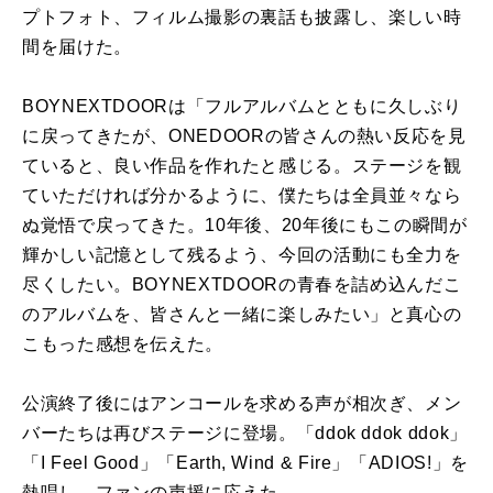
プトフォト、フィルム撮影の裏話も披露し、楽しい時
間を届けた。
BOYNEXTDOORは「フルアルバムとともに久しぶり
に戻ってきたが、ONEDOORの皆さんの熱い反応を見
ていると、良い作品を作れたと感じる。ステージを観
ていただければ分かるように、僕たちは全員並々なら
ぬ覚悟で戻ってきた。10年後、20年後にもこの瞬間が
輝かしい記憶として残るよう、今回の活動にも全力を
尽くしたい。BOYNEXTDOORの青春を詰め込んだこ
のアルバムを、皆さんと一緒に楽しみたい」と真心の
こもった感想を伝えた。
公演終了後にはアンコールを求める声が相次ぎ、メン
バーたちは再びステージに登場。「ddok ddok ddok」
「I Feel Good」「Earth, Wind & Fire」「ADIOS!」を
熱唱し、ファンの声援に応えた。