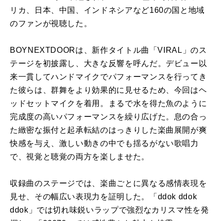
リカ、日本、中国、インドネシアなど160の国と地域
のファンが視聴した。
BOYNEXTDOORは、新作タイトル曲「VIRAL」のス
テージを初披露し、大きな反響を呼んだ。デビュー以
来一貫してハンドマイクでパフォーマンスを行ってき
た彼らは、群舞をより効果的に見せるため、今回はヘ
ッドセットマイクを着用。まるで水を得た魚のように
完成度の高いパフォーマンスを繰り広げた。息の合っ
た緻密な振付と起承転結のはっきりした楽曲展開が爽
快感を与え、激しい動きの中でも揺るがない歌唱力
で、視覚と聴覚の両方を楽しませた。
収録曲のステージでは、楽曲ごとに異なる感情表現を
見せ、その幅広い表現力を証明した。「ddok ddok
ddok」では切れ味鋭いラップで強烈なカリスマ性を発