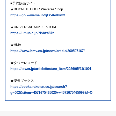
■予約販売サイト
★BOYNEXTDOOR Weverse Shop
https://go.weverse.io/qt3S/te0lrwtf
★UNIVERSAL MUSIC STORE
https://umusic.jp/NsAz487z
★HMV
https://www.hmv.co.jp/news/article/260507167/
★タワーレコード
https://tower.jp/article/feature_item/2026/05/11/1001
★楽天ブックス
https://books.rakuten.co.jp/search?
g=002&sitem=4571675465020++4571675465099&f=O