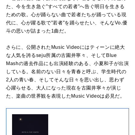
た、今を生き急ぐ”すべての若者”へ告ぐ明日を生きる
ための歌。心が踊らない曲で若者たちが踊っている現
代に、心が躍る歌で”若者”を踊らせたい、そんなVo.優
斗の思いが詰まった1曲だ。
さらに、公開されたMusic Videoにはティーンに絶大
な人気を誇るseju所属の古園井寧々、そしてBlue
Mashの過去作品にも出演経験のある、小夏和子が出演
している。名前のない日々を青春と呼ぶ、学生時代の
2人の青い春、そしてそんな日々を思い出し、思わず
心躍らせる、大人になった現在を古園井寧々が演じ
た、楽曲の世界観を表現したMusic Videoは必見だ。