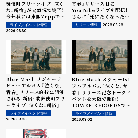
舞伎町フリーライブ「泣く
青春』リリース日に
な、新宿」が大盛況で終了！
YouTubeライブを配信！
今年秋には東阪Zeppでの
さらに「死にたくなったら
自主企画開催も発表!
会いにきて」Music
2026.03.26
ライブ／イベント情報
リリース情報
Videoのプレミア公開！
2026.03.30
Blue Mash メジャーデ
Blue Mash メジャー1st
ビューアルバム『泣くな、
フルアルバム『泣くな、青
青春』リリース直後に開催
春』 リリース記念トークイ
される 新宿・歌舞伎町フリ
ベントを大阪で開催！
ーライブ「泣くな、新宿」の
TOWER RECORDSでの
詳細が発表! ライブ直後に
スペシャル施策も決定!!
ライブ／イベント情報
ライブ／イベント情報
CD初回盤購入者対象のサ
2026.03.06
2026.03.02
イン会実施も決定!!