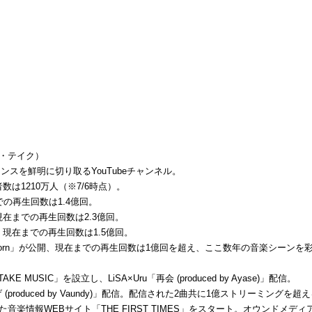
スト・テイク）
スを鮮明に切り取るYouTubeチャンネル。
数は1210万人（※7/6時点）。
での再生回数は1.4億回。
、現在までの再生回数は2.3億回。
開、現在までの再生回数は1.5億回。
ang‐Bang‐Born」が公開、現在までの再生回数は1億回を超え、ここ数年の音楽シーンを
KE MUSIC」を設立し、LiSA×Uru「再会 (produced by Ayase)」配信。
もかげ (produced by Vaundy)」配信。配信された2曲共に1億ストリーミング
ら派生した音楽情報WEBサイト「THE FIRST TIMES」をスタート。オウンド