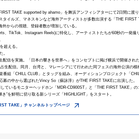
FIRST TAKE supported by ahamo」を舞浜アンフィシアターにて2日間に
イルズ、マネスキンなど海外アーティストが多数出演する「THE FIRST TAKE
海外からの視聴、登録者数が増加している。
horts、TikTok、Instagram Reels)に特化し、アーティストたちが60
ト。
万を超える。
えた。
配信を実施。「日本の響きを世界へ」をコンセプトに掲げ横浜で開催された「CEN
 2025」を独占生配信。同月、台湾と、マレーシアにて行われた同フェスの海外公演の
組「CHILL CLUB」とタッグを組み、オーディションプロジェクト「CHILL CLUB 
超える応募の中から選ばれたVincy So（蘇詠淳）がTHE FIRST TAKEに出演した。
ているモニターヘッドホン「MDR-CD900ST」と「THE FIRST TAK
輝き”を鮮明に切り取る新シリーズ「HIGHLIGHT」をスタート。
FIRST TAKE」チャンネルトップページ