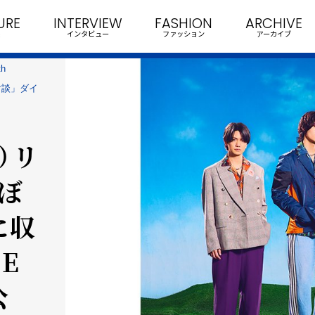
URE
INTERVIEW
FASHION
ARCHIVE
インタビュー
ファッション
アーカイブ
h
対談」ダイ
水）リ
こぼ
に収
E
公