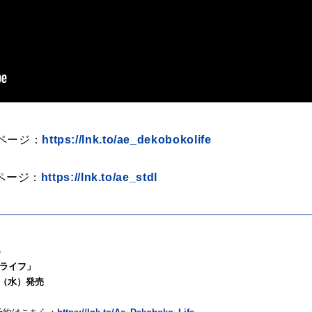
ページ：
https://lnk.to/ae_dekobokolife
トページ：
https://lnk.to/ae_stdl
p
ライフ」
.17（水）発売