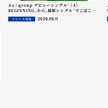
Aぇ! group デビューシングル「《A》
BEGINNING」から、最新シングル「でこぼこラ
イフ」まで 全45曲がサブスク一挙解禁に！
2026.05.11
リリース情報
と
公