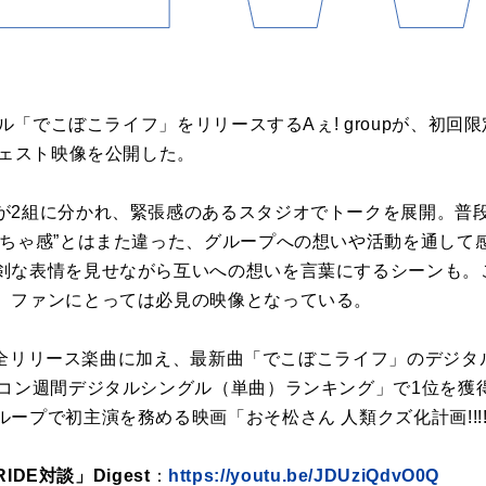
グル「でこぼこライフ」をリリースするAぇ! groupが、初
ジェスト映像を公開した。
が2組に分かれ、緊張感のあるスタジオでトークを展開。普
ちゃ感”とはまた違った、グループへの想いや活動を通して感じ
剣な表情を見せながら互いへの想いを言葉にするシーンも。
、ファンにとっては必見の映像となっている。
までの全リリース楽曲に加え、最新曲「でこぼこライフ」のデジ
リコン週間デジタルシングル（単曲）ランキング」で1位を獲得
ープで初主演を務める映画「おそ松さん 人類クズ化計画!!!
RIDE対談」Digest
：
https://youtu.be/JDUziQdvO0Q