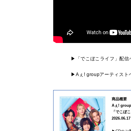
▶「でこぼこライフ」配信
▶Aぇ! groupアーティス
商品概要
Aぇ! grou
「でこぼこ
2026.06