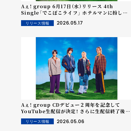
Aぇ! group 6月17日（水）リリース 4th
Single「でこぼこライフ」 ホテルマンに扮した
メンバーがAぇ! HOTELで繰り広げるドタバタ
2026.05.17
リリース情報
MVが完成！ さらに初回限定盤Aには、初の試み
なる「でこぼこライフ」MV Solo ver.の収録が
決定！
Aぇ! group CDデビュー２周年を記念して
YouTube生配信が決定！ さらに生配信終了後に
は4th Single「でこぼこライフ」MVプレミア
2026.05.06
リリース情報
開も