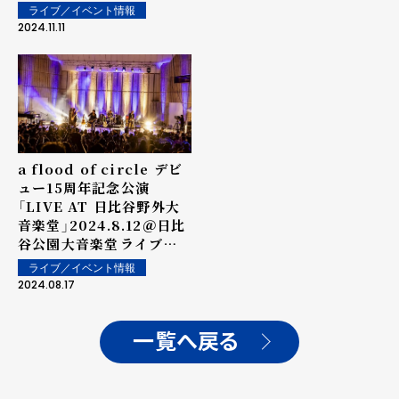
flood of circle/Vo,Gt)
ライブ／イベント情報
ストリートライヴ at 日比
2024.11.11
谷 OKUROJI Powered
by ZEMAITIS
a flood of circle デビ
ュー15周年記念公演
「LIVE AT 日比谷野外大
音楽堂」2024.8.12＠日比
谷公園大音楽堂――ライブレ
ポート
ライブ／イベント情報
2024.08.17
一覧へ戻る