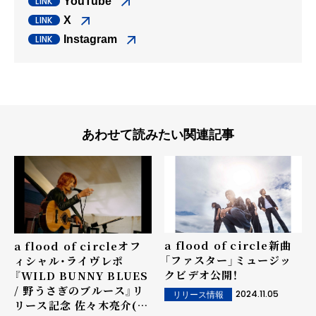
YouTube
X
Instagram
あわせて読みたい関連記事
a flood of circle新曲
a flood of circleオフ
「ファスター」ミュージッ
ィシャル・ライヴレポ
クビデオ公開！
『WILD BUNNY BLUES
/ 野うさぎのブルース』リ
2024.11.05
リリース情報
リース記念 佐々木亮介(a