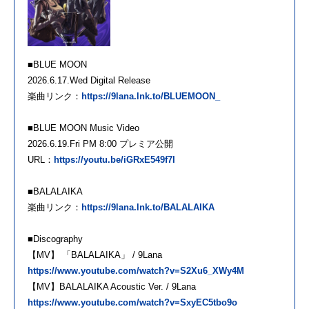
■BLUE MOON
2026.6.17.Wed Digital Release
楽曲リンク：
https://9lana.lnk.to/BLUEMOON_
■BLUE MOON Music Video
2026.6.19.Fri PM 8:00 プレミア公開
URL：
https://youtu.be/iGRxE549f7I
■BALALAIKA
楽曲リンク：
https://9lana.lnk.to/BALALAIKA
■Discography
【MV】 「BALALAIKA」 / 9Lana
https://www.youtube.com/watch?v=S2Xu6_XWy4M
【MV】BALALAIKA Acoustic Ver. / 9Lana
https://www.youtube.com/watch?v=SxyEC5tbo9o