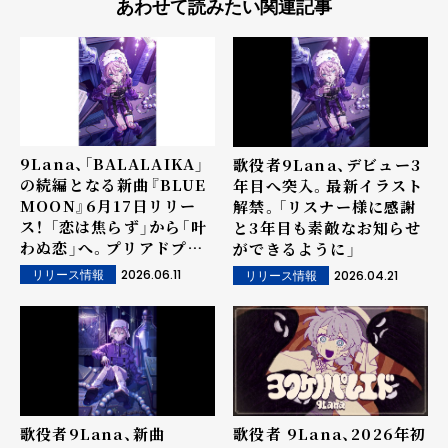
あわせて読みたい関連記事
9Lana、「BALALAIKA」
歌役者9Lana、デビュー3
の続編となる新曲『BLUE
年目へ突入。最新イラスト
MOON』6月17日リリー
解禁。「リスナー様に感謝
ス！ 「恋は焦らず」から「叶
と3年目も素敵なお知らせ
わぬ恋」へ。プリアドプリ
ができるように」
セーブ開始！
2026.06.11
2026.04.21
リリース情報
リリース情報
歌役者9Lana、新曲
歌役者 9Lana、2026年初