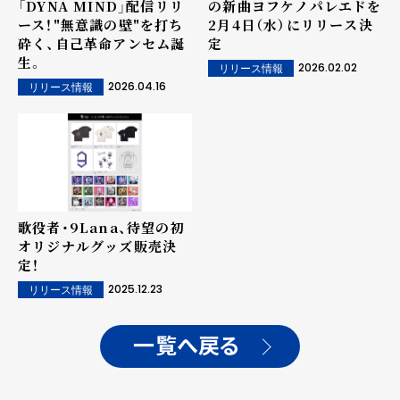
「DYNA MIND」配信リリ
の新曲ヨフケノパレエドを
ース！"無意識の壁"を打ち
2月4日（水）にリリース決
砕く、自己革命アンセム誕
定
生。
2026.02.02
リリース情報
2026.04.16
リリース情報
歌役者・9Lana、待望の初
オリジナルグッズ販売決
定！
2025.12.23
リリース情報
一覧へ戻る