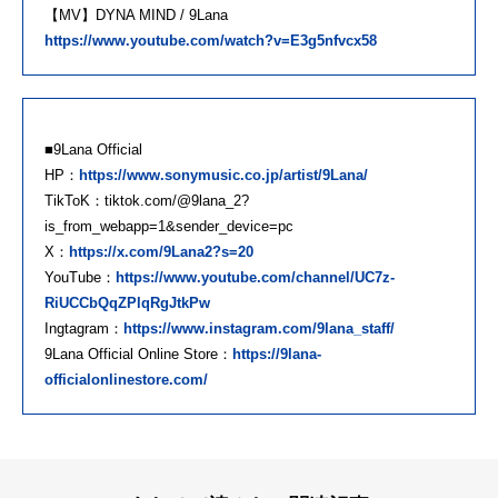
【MV】DYNA MIND / 9Lana
https://www.youtube.com/watch?v=E3g5nfvcx58
■9Lana Official
HP：
https://www.sonymusic.co.jp/artist/9Lana/
TikToK：tiktok.com/@9lana_2?
is_from_webapp=1&sender_device=pc
X：
https://x.com/9Lana2?s=20
YouTube：
https://www.youtube.com/channel/UC7z-
RiUCCbQqZPlqRgJtkPw
Ingtagram：
https://www.instagram.com/9lana_staff/
9Lana Official Online Store：
https://9lana-
officialonlinestore.com/