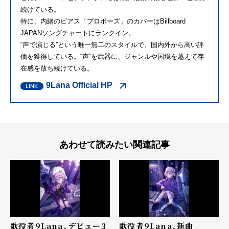
続けている。
特に、内緒のピアス「プロポーズ」のカバーはBillboard
JAPANソングチャートにランクイン。
“声で演じる”という唯一無二のスタイルで、国内外から高い評
価を獲得している。“声”を武器に、ジャンルや国境を越えて存
在感を放ち続けている。
9Lana Official HP
あわせて読みたい関連記事
歌役者9Lana、デビュー3
歌役者9Lana、新曲