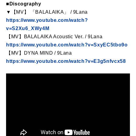
■Discography
▼【MV】 「BALALAIKA」 / 9Lana
https://www.youtube.com/watch?
v=S2Xu6_XWy4M
【MV】BALALAIKA Acoustic Ver. / 9Lana
https://www.youtube.com/watch?v=SxyEC5tbo9o
【MV】DYNA MIND / 9Lana
https://www.youtube.com/watch?v=E3g5nfvcx58