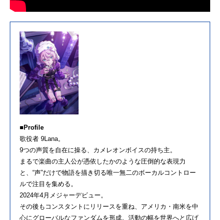
■Profile
歌役者 9Lana。
9つの声質を自在に操る、カメレオンボイスの持ち主。
まるで楽曲の主人公が憑依したかのような圧倒的な表現力
と、“声”だけで物語を描き切る唯一無二のボーカルコントロー
ルで注目を集める。
2024年4月メジャーデビュー。
その後もコンスタントにリリースを重ね、アメリカ・南米を中
心にグローバルなファンダムを形成。活動の幅を世界へと広げ