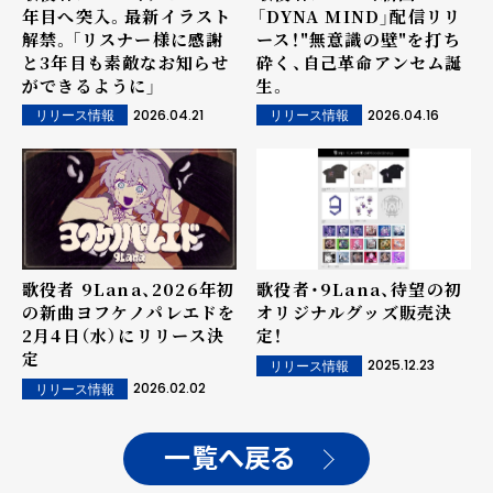
年目へ突入。最新イラスト
「DYNA MIND」配信リリ
解禁。「リスナー様に感謝
ース！"無意識の壁"を打ち
と3年目も素敵なお知らせ
砕く、自己革命アンセム誕
ができるように」
生。
2026.04.21
2026.04.16
リリース情報
リリース情報
歌役者 9Lana、2026年初
歌役者・9Lana、待望の初
の新曲ヨフケノパレエドを
オリジナルグッズ販売決
2月4日（水）にリリース決
定！
定
2025.12.23
リリース情報
2026.02.02
リリース情報
一覧へ戻る