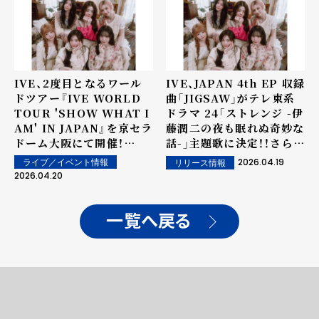
IVE、2度目となるワール
IVE、JAPAN 4th EP 収録
ドツアー『IVE WORLD
曲「JIGSAW」がテレ東系
TOUR 'SHOW WHAT I
ドラマ 24「ストレンジ -伊
AM' IN JAPAN』を京セラ
藤潤二の夜も眠れぬ奇妙な
ドーム大阪にて開催！
話-」主題歌に決定！！さらに
JAPAN 4th EPタイトル
伊藤潤二描き下ろしとなる
2026.04.19
ライブ／イベント情報
リリース情報
曲「LUCID DREAM」をい
JAPAN 4th EP『LUCID
2026.04.20
ち早く世界初披露！6月24
DREAM』期間生産限定盤
日（水）には東京ドーム公
のジャケ写も解禁！
演が決定！
一覧へ戻る