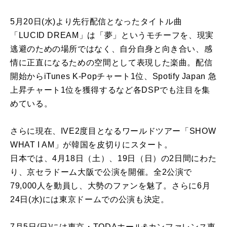
5月20日(水)より先行配信となったタイトル曲
「LUCID DREAM」は「夢」というモチーフを、現実
逃避のための場所ではなく、自分自身と向き合い、感
情に正直になるための空間として表現した楽曲。配信
開始からiTunes K-Popチャート1位、Spotify Japan 急
上昇チャート1位を獲得するなど各DSPでも注目を集
めている。
さらに現在、IVE2度目となるワールドツアー「SHOW
WHAT I AM」が韓国を皮切りにスタート。
日本では、4月18日（土）、19日（日）の2日間にわた
り、京セラドーム大阪で公演を開催。全2公演で
79,000人を動員し、大勢のファンを魅了。さらに6月
24日(水)には東京ドームでの公演も決定。
7月5日(日)には東京・TODAホール&カンファレンス東