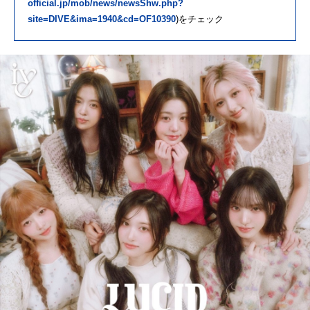
official.jp/mob/news/newsShw.php?
site=DIVE&ima=1940&cd=OF10390
)をチェック