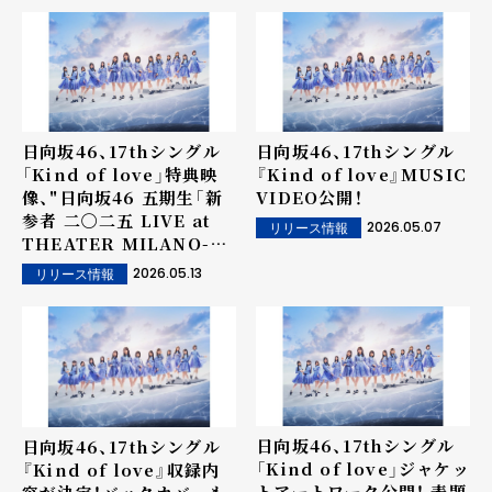
日向坂46、17thシングル
日向坂46、17thシングル
「Kind of love」特典映
『Kind of love』MUSIC
像、"日向坂46 五期生「新
VIDEO公開！
参者 二〇二五 LIVE at
2026.05.07
リリース情報
THEATER MILANO-
Za」"のダイジェスト映像
2026.05.13
リリース情報
公開！
日向坂46、17thシングル
日向坂46、17thシングル
「Kind of love」ジャケッ
『Kind of love』収録内
トアートワーク公開！ 表題