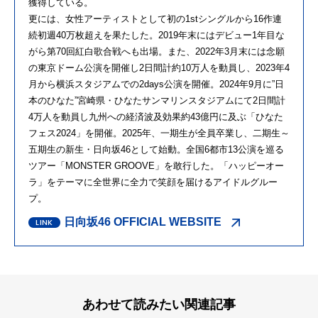
獲得している。
更には、女性アーティストとして初の1stシングルから16作連
続初週40万枚超えを果たした。2019年末にはデビュー1年目な
がら第70回紅白歌合戦へも出場。また、2022年3月末には念願
の東京ドーム公演を開催し2日間計約10万人を動員し、2023年4
月から横浜スタジアムでの2days公演を開催。2024年9月に”日
本のひなた”宮崎県・ひなたサンマリンスタジアムにて2日間計
4万人を動員し九州への経済波及効果約43億円に及ぶ「ひなた
フェス2024」を開催。2025年、一期生が全員卒業し、二期生～
五期生の新生・日向坂46として始動。全国6都市13公演を巡る
ツアー「MONSTER GROOVE」を敢行した。「ハッピーオー
ラ」をテーマに全世界に全力で笑顔を届けるアイドルグルー
プ。
日向坂46 OFFICIAL WEBSITE
あわせて読みたい関連記事