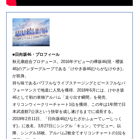
■日向坂46・プロフィール
秋元康総合プロデュース。2016年デビューの欅坂46(現・櫻坂
46)のアンダーグループである「けやき坂46(ひらがなけやき)」
が前身。
持ち味であるパワフルなライブステージングとピースフルなパ
フォーマンスで地道に人気を獲得、2018年6月には、けやき坂
46として初の単独アルバム「走り出す瞬間」を発売、
オリコンウィークリーチャート1位を獲得、この年は1年間で日
本武道館7公演という快挙を成し遂げるまでに成長する。
2019年2月11日、「日向坂46(ひなたざかふぉーてぃーしっく
す)」に改名、3月27日にシングル「キュン」でデビュー。以
降、シングル16枚、アルバム2枚全てオリコンチャートの1位を