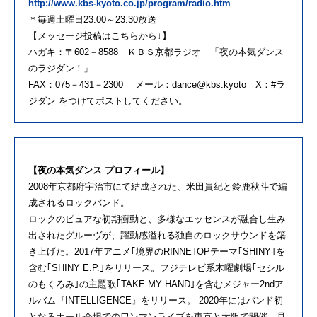
http://www.kbs-kyoto.co.jp/program/radio.htm
＊毎週土曜日23:00～23:30放送
【メッセージ投稿はこちらから↓】
ハガキ：〒602－8588 ＫＢＳ京都ラジオ 「夜の本気ダンス
のラジダン！」
FAX：075－431－2300 メール：dance@kbs.kyoto X：#ラ
ジダン をつけてポストしてください。
【夜の本気ダンス プロフィール】
2008年京都府宇治市にて結成された、米田貴紀と鈴鹿秋斗で編
成されるロックバンド。
ロックのピュアな初期衝動と、多様なエッセンスが融合し生み
出されたグルーヴが、躍動感溢れる独自のロックサウンドを築
き上げた。2017年アニメ｢境界のRINNE｣OPテーマ｢SHINY｣を
含む｢SHINY E.P.｣をリリース。フジテレビ系木曜劇場｢セシル
のもくろみ｣の主題歌｢TAKE MY HAND｣を含むメジャー2ndア
ルバム『INTELLIGENCE』をリリース。 2020年にはバンド初
となるホール会場でのワンマンライブを東京と大阪で開催。見