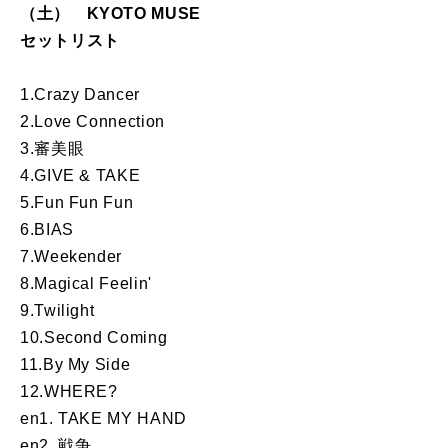
（土） KYOTO MUSE
セットリスト
1.Crazy Dancer
2.Love Connection
3.審美眼
4.GIVE & TAKE
5.Fun Fun Fun
6.BIAS
7.Weekender
8.Magical Feelin'
9.Twilight
10.Second Coming
11.By My Side
12.WHERE?
en1. TAKE MY HAND
en2. 戦争