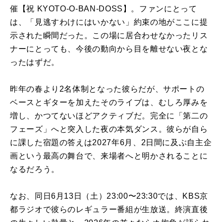
催【祝 KYOTO-O-BAN-DOSS】。ファンにとって
は、「見逃すわけにはいかない」約束の地がここに提
示された瞬間だった。この場に居合わせなかったリス
ナーにとっても、今後の動向から目を離せない夜とな
ったはずだ。
昨年の春より2名体制となった彼らだが、サポートの
ベースとギターを加えたそのライブは、むしろ厚みを
増し、かつてないほどアクティブだ。完全に「第二の
フェーズ」へと突入した夜の本気ダンス。彼らが自ら
に課した宿題の答えは2027年6月、2日間に及ぶ自主企
画という最高の舞台で、来場者へと明かされることに
なるだろう。
なお、同日6月13日（土）23:00〜23:30では、KBS京
都ラジオで彼らのレギュラー番組が生放送。終演直後