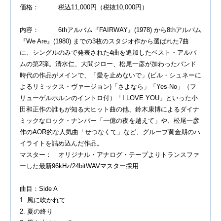
価格： 税込11,000円（税抜10,000円）
内容： 6thアルバム『FAIRWAY』(1978) から8thアルバム
『We Are』(1980) までの3枚のスタジオ作から選ばれた7曲
に、シングルのみで発表された4曲を追加したベスト・アルバ
ムの第2弾。清水仁、大間ジロー、松尾一彦が加わったバンド
時代の作品がメインで、「愛を止めないで」(ビル・シュネーに
よるリミックス・ヴァージョン)「さよなら」「Yes-No」（フ
リューゲルホルンのイントロ付）「I LOVE YOU」といった小
田和正作の誰もが知る大ヒット曲の他、鈴木康博によるダイナ
ミックなロック・ナンバー「一億の夜を越えて」や、松尾一彦
作のAOR的な人気曲「せつなくて」など、グループ黄金期のハ
イライトを詰め込んだ作品。
マスター： オリジナル・アナログ・テープよりトランスファ
ーした最新96kHz/24bitWAVマスター採用
曲目：Side A
1. 風に吹かれて
2. 夏の終り