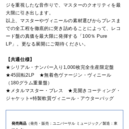
ジを重視したな音作りで、マスターのクオリティを最
大限に引き出します。
以上、マスターやヴィニールの素材選びからプレスま
での全工程を徹底的に突き詰めることによって、レコ
ード盤の真価を最大限に発揮する「100％ Pure
LP」。更なる展開にご期待ください。
【共通仕様】
★シリアル・ナンバー入り1,000枚完全生産限定盤
★45回転2LP ★無着色ヴァージン・ヴィニール
（180グラム重量盤）
★メタルマスター・プレス ★見開きコーティング・
ジャケット+特製軟質ヴィニール・アウターバッグ
発売商品
（発売・販売：ユニバーサル ミュージック／製造：東