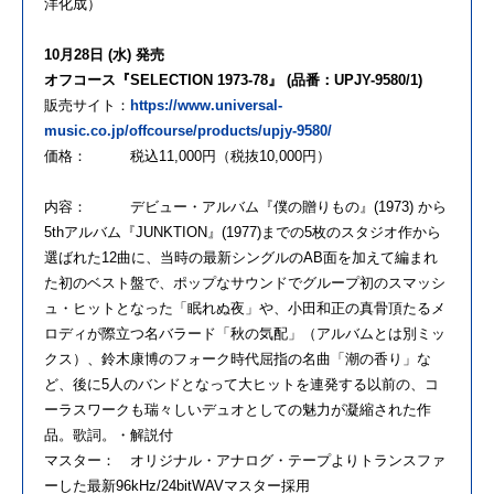
洋化成）
10月28日 (水) 発売
オフコース『SELECTION 1973-78』 (品番：UPJY-9580/1)
販売サイト：
https://www.universal-
music.co.jp/offcourse/products/upjy-9580/
価格： 税込11,000円（税抜10,000円）
内容： デビュー・アルバム『僕の贈りもの』(1973) から
5thアルバム『JUNKTION』(1977)までの5枚のスタジオ作から
選ばれた12曲に、当時の最新シングルのAB面を加えて編まれ
た初のベスト盤で、ポップなサウンドでグループ初のスマッシ
ュ・ヒットとなった「眠れぬ夜」や、小田和正の真骨頂たるメ
ロディが際立つ名バラード「秋の気配」（アルバムとは別ミッ
クス）、鈴木康博のフォーク時代屈指の名曲「潮の香り」な
ど、後に5人のバンドとなって大ヒットを連発する以前の、コ
ーラスワークも瑞々しいデュオとしての魅力が凝縮された作
品。歌詞。・解説付
マスター： オリジナル・アナログ・テープよりトランスファ
ーした最新96kHz/24bitWAVマスター採用