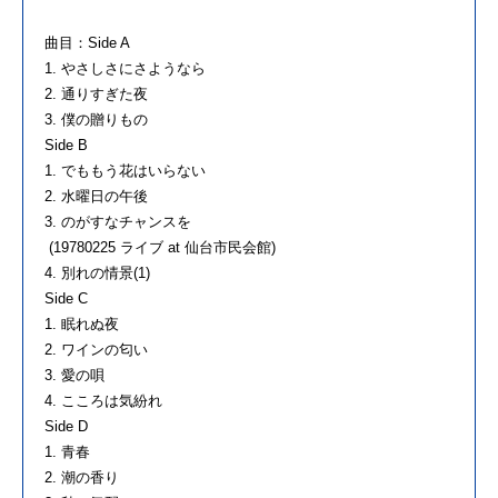
曲目：Side A
1. やさしさにさようなら
2. 通りすぎた夜
3. 僕の贈りもの
Side B
1. でももう花はいらない
2. 水曜日の午後
3. のがすなチャンスを
(19780225 ライブ at 仙台市民会館)
4. 別れの情景(1)
Side C
1. 眠れぬ夜
2. ワインの匂い
3. 愛の唄
4. こころは気紛れ
Side D
1. 青春
2. 潮の香り