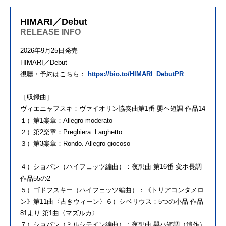
HIMARI／Debut
RELEASE INFO
2026年9月25日発売
HIMARI／Debut
視聴・予約はこちら：
https://bio.to/HIMARI_DebutPR
［収録曲］
ヴィエニャフスキ：ヴァイオリン協奏曲第1番 嬰ヘ短調 作品14
１）第1楽章：Allegro moderato
２）第2楽章：Preghiera: Larghetto
３）第3楽章：Rondo. Allegro giocoso
４）ショパン（ハイフェッツ編曲）：夜想曲 第16番 変ホ長調
作品55の2
５）ゴドフスキー（ハイフェッツ編曲）：《トリアコンタメロ
ン》第11曲〈古きウィーン〉６）シベリウス：5つの小品 作品
81より 第1曲〈マズルカ〉
７）ショパン（ミルシテイン編曲）：夜想曲 嬰ハ短調（遺作）