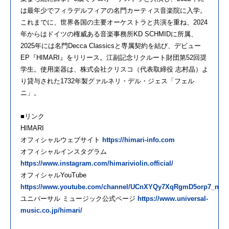
は最年少でフィラデルフィアの名門カーティス音楽院に入学。
これまでに、世界各国の主要オーケストラと共演を重ね、2024
年からはドイツの権威ある音楽事務所KD SCHMIDに所属、
2025年には名門Decca Classicsと専属契約を結び、デビュー
EP『HIMARI』をリリース。江副記念リクルート財団第52回奨
学生。使用楽器は、株式会社クリスコ（代表取締役 志村晶）よ
り貸与された1732年製グァルネリ・デル・ジェス「フェル
ニ」。
■リンク
HIMARI
オフィシャルウェブサイト
https://himari-info.com
オフィシャルインスタグラム
https://www.instagram.com/himariviolin.official/
オフィシャルYouTube
https://www.youtube.com/channel/UCnXYQy7XqRgmD5orp7_nD7
ユニバーサル ミュージック公式ページ
https://www.universal-
music.co.jp/himari/