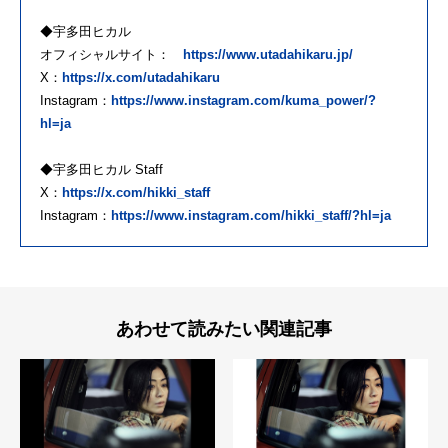
◆宇多田ヒカル
オフィシャルサイト：
https://www.utadahikaru.jp/
X：
https://x.com/utadahikaru
Instagram：
https://www.instagram.com/kuma_power/?
hl=ja
◆宇多田ヒカル Staff
X：
https://x.com/hikki_staff
Instagram：
https://www.instagram.com/hikki_staff/?hl=ja
あわせて読みたい関連記事