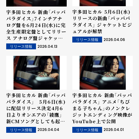
宇多田ヒカル 5月6日(水)
宇多田ヒカル 新曲「パッパ
リリースの新曲「パッパパ
パラダイス」7インチアナ
ラダイス」 ジャケットビジ
ログ盤を6月24日(水)に完
ュアルが解禁
全生産限定盤としてリリー
ス アナログ盤ジャケット
2026.04.06
リリース情報
写真も公開
2026.04.13
リリース情報
宇多田ヒカル 新曲「パッパ
宇多田ヒカル 新曲「パッパ
パラダイス」 5月6日(水)
パラダイス」 アニメ「ちび
に配信リリース決定4月6
まる子ちゃん」のノンクレ
日よりオンエアの「綾鷹」
ジットエンディング映像が
新CMソングとしても起用
YouTube上で公開
が決定。
2026.04.04
2026.04.01
リリース情報
リリース情報