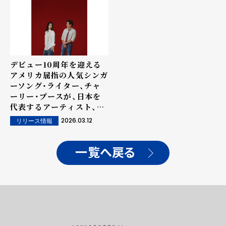
デビュー10周年を迎える
アメリカ屈指の人気シンガ
ーソング・ライター、チャ
ーリー・プースが、日本を
代表するアーティスト、宇
多田ヒカルとのコラボレー
2026.03.12
リリース情報
ション楽曲「Home」を配
信リリース！
一覧へ戻る