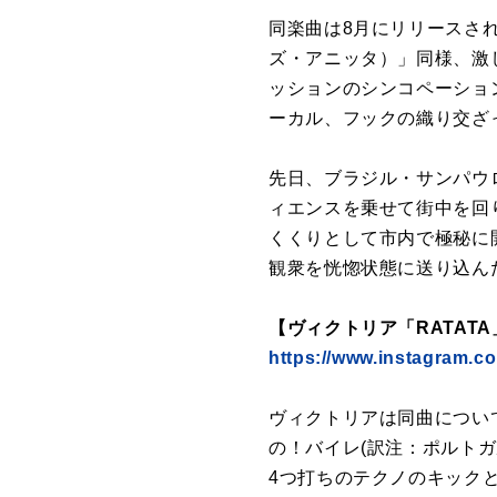
同楽曲は8月にリリースさ
ズ・アニッタ）」同様、激
ッションのシンコペーショ
ーカル、フックの織り交ざ
先日、ブラジル・サンパウ
ィエンスを乗せて街中を回
くくりとして市内で極秘に
観衆を恍惚状態に送り込ん
【ヴィクトリア「RATATA
https://www.instagram.c
ヴィクトリアは同曲につい
の！バイレ(訳注：ポルトガ
4つ打ちのテクノのキック