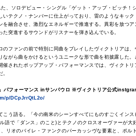
れた、ソロデビュー・シングル「ゲット・アップ・ビッチ！
しいテクノ・ナンバーに仕上がっており、雷のようなキック
ンを融合させ、激烈なエネルギーで推進する。異彩を放つア
った突進するサウンドがリスナーを弾き込んでいる。
ロのファンの前で特別に同曲をプレイしたヴィクトリアは、
りながら曲をかけるというユニークな形で曲を初披露した。
開催されたポップアップ・パフォーマンスでは、ヴィクトリ
だ。
」パフォーマンス inサンパウロ ※ヴィクトリア公式instgr
om/p/DCpJrrQtL2o/
てこう語る。「今の南米のシーンすべてにものすごくインス
ル語で「ダンス」のこと)とテクノのクロスオーヴァーが大好き
と、リオのバイレ・ファンクのパーカッシヴな要素と、ポル