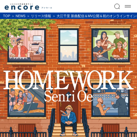
TOP
NEWS
リリース情報
大江千里 新曲配信＆MV公開＆初のオンラインサイン