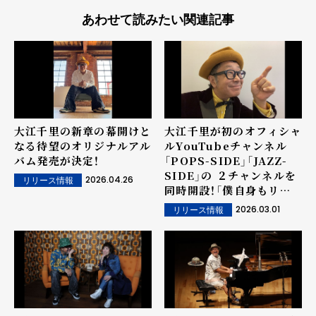
あわせて読みたい関連記事
大江千里の新章の幕開けと
大江千里が初のオフィシャ
なる待望のオリジナルアル
ルYouTubeチャンネル
バム発売が決定！
「POPS-SIDE」「JAZZ-
SIDE」の ２チャンネルを
2026.04.26
リリース情報
同時開設！「僕自身もリン
クさせたり遊びに来れる場
2026.03.01
リリース情報
所になるね！」