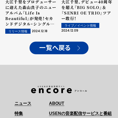
大江千里をプロデューサー
大江千里、デビュー40周年
に迎えた森山良子のニュー
を超え『BIG SOLO』＆
アルバム『Life Is
『SENRI OE TRIO』ツア
Beautiful』が発売！セカ
ー敢行！
ンドデジタル・シングルの
ライブ／イベント情報
配信もスタート！
2024.12.09
2024.12.18
リリース情報
一覧へ戻る
ニュース
ABOUT
特集
USENの音楽配信サービスと番組