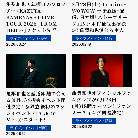
亀梨和也 9年振りのソロツ
3月28日(土) Lemino・
アー『KAZUYA
WOWOW 一挙放送・配
KAMENASHI LIVE
信、日本版『ストーブリー
TOUR 2026 -FROM
グ』INI・木村柾哉出演決
HERE-』チケット先行抽
定！亀梨和也演じる主人公
選受付スタート！
の弟・桜崎明人役を熱演
ライブ／イベント情報
ライブ／イベント情報
※本人コメントあり※
2026.03.24
2026.02.18
亀梨和也オフィシャルファ
亀梨和也と至近距離で会え
ンクラブが6月23日
る無料ご挨拶会イベント開
(月)18時オープン！ ファン
催決定！ ＆独立後初のファ
ミーティング開催決定！
ンイベント -TALK to
ME- がスタート！
ライブ／イベント情報
2025.06.22
ライブ／イベント情報
2025.09.12