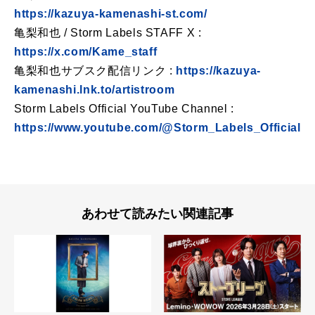
https://kazuya-kamenashi-st.com/
亀梨和也 / Storm Labels STAFF X :
https://x.com/Kame_staff
亀梨和也サブスク配信リンク :
https://kazuya-
kamenashi.lnk.to/artistroom
Storm Labels Official YouTube Channel :
https://www.youtube.com/@Storm_Labels_Official
あわせて読みたい関連記事