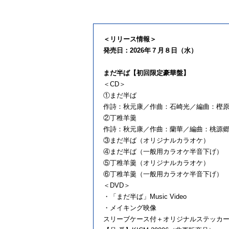
＜リリース情報＞
発売日：2026年７月８日（水）
まだ半ば【初回限定豪華盤】
＜CD＞
①まだ半ば
作詩：秋元康／作曲：石崎光／編曲：樫
②丁稚羊羹
作詩：秋元康／作曲：蘭華／編曲：桃源
③まだ半ば（オリジナルカラオケ）
④まだ半ば（一般用カラオケ半音下げ）
⑤丁稚羊羹（オリジナルカラオケ）
⑥丁稚羊羹（一般用カラオケ半音下げ）
＜DVD＞
・「まだ半ば」Music Video
・メイキング映像
スリーブケース付＋オリジナルステッカ