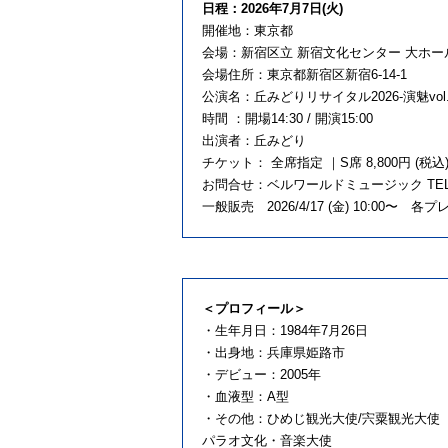
日程：2026年7月7日(火)
開催地：東京都
会場：新宿区立 新宿文化センター 大ホー
会場住所：東京都新宿区新宿6-14-1
公演名：丘みどりリサイタル2026-演魅vol.
時間 ：開場14:30 / 開演15:00
出演者：丘みどり
チケット： 全席指定 ｜S席 8,800円 (税込) /
お問合せ：ベルワールドミュージック TEL：03-3
一般販売 2026/4/17 (金) 10:00〜 各プ
＜プロフィール＞
・生年月日：1984年7月26日
・出身地：兵庫県姫路市
・デビュー：2005年
・血液型：A型
・その他：ひめじ観光大使/宍粟観光大使
パラオ文化・音楽大使