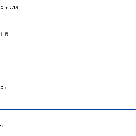
XI＋DVD)
原伸彦
郷
XI)
-」