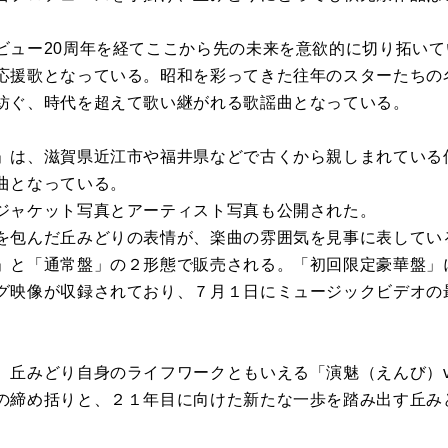
ビュー20周年を経てここから先の未来を意欲的に切り拓い
応援歌となっている。昭和を彩ってきた往年のスターたちの
紡ぐ、時代を超えて歌い継がれる歌謡曲となっている。
」は、滋賀県近江市や福井県などで古くから親しまれている
曲となっている。
ジャケット写真とアーティスト写真も公開された。
を包んだ丘みどりの表情が、楽曲の雰囲気を見事に表してい
」と「通常盤」の２形態で販売される。「初回限定豪華盤」
グ映像が収録されており、７月１日にミュージックビデオの
、丘みどり自身のライフワークともいえる「演魅（えんび）vo
の締め括りと、２１年目に向けた新たな一歩を踏み出す丘み