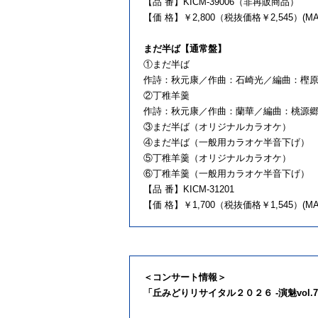
【品 番】KICM-39006（非再販商品）
【価 格】￥2,800（税抜価格￥2,545）(MA
まだ半ば【通常盤】
①まだ半ば
作詩：秋元康／作曲：石崎光／編曲：樫
②丁稚羊羹
作詩：秋元康／作曲：蘭華／編曲：桃源
③まだ半ば（オリジナルカラオケ）
④まだ半ば（一般用カラオケ半音下げ）
⑤丁稚羊羹（オリジナルカラオケ）
⑥丁稚羊羹（一般用カラオケ半音下げ）
【品 番】KICM-31201
【価 格】￥1,700（税抜価格￥1,545）(MA
＜コンサート情報＞
「丘みどりリサイタル２０２６ -演魅vol.7