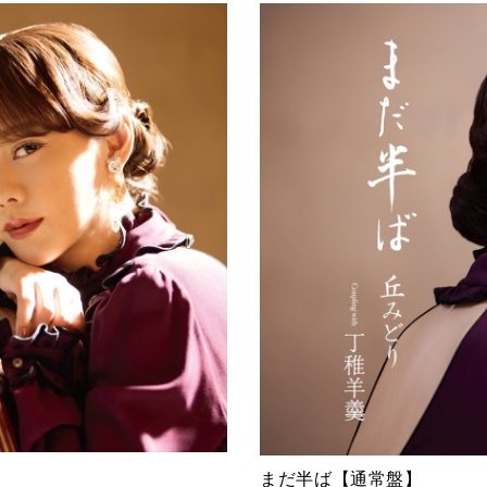
まだ半ば【通常盤】