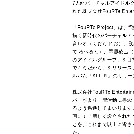
7人組バーチャルアイドルグル
れた株式会社FouRTe Ent
「FouRTe Projec
描く新時代のバーチャルア
音レオ（くおん れお）、
て ろべると）、翠凰稜巳（
のアイドルグループ」を目指し
でキミだから」をリリース。今
ルバム『ALL IN』のリリ
株式会社FouRTe Enter
バーがより一層活動に専念
るよう邁進してまいります。」
画にて「新しく設立された
とを、これまで以上に皆さ
た。