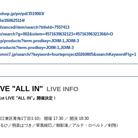
neshop.jp/pn/pd/3519003/
le/260625114/
/advanced/item/search?titleId=7557413
o.jp/search?g=002&sitem=4571639632123+4571639632130&f=O
jp/products?term.prodkey=JOIM-1,JOIM-3
p/products?term.prodkey=JOIM-1,JOIM-3
t.omni7.jp/search/?keyword=fourteproject20260805&searchKeywordFlg
IVE "ALL IN"
LIVE INFO
t LIVE "ALL IN"』開催決定！
江東区青海1丁目1-10） 開場 17:30 ／ 開演 18:30
オ／朔楽はるひ／朔楽はづき／翠凰稜巳／御影漣／アルテ・ロベルト／剣翔）