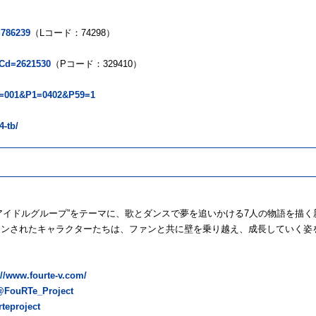
=786239
（Lコード：74298）
ntCd=2621530
（Pコード：329410）
?P6=001&P1=0402&P59=1
4-tb/
を切り開くアイドルグループ”をテーマに、歌とダンスで夢を追いかける7人の物語を
インされたキャラクターたちは、ファンと共に壁を乗り越え、成長していく姿
//www.fourte-v.com/
@FouRTe_Project
teproject