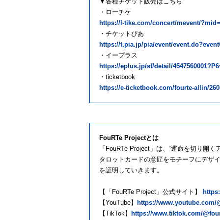
▼各種チケット販売はこちら
・ローチケ
https://l-tike.com/concert/mevent/?mid
・チケットぴあ
https://t.pia.jp/pia/event/event.do?eve
・イープラス
https://eplus.jp/sf/detail/4547560001
・ticketbook
https://e-ticketbook.com/fourte-allin/260
FouRTe Projectとは
「FouRTe Project」は、“運命
タロットカードの意匠をモチーフにデザ
を証明していきます。
【「FouRTe Project」公式サイト】
https:
【YouTube】
https://www.youtube.com/
【TikTok】
https://www.tiktok.com/@four