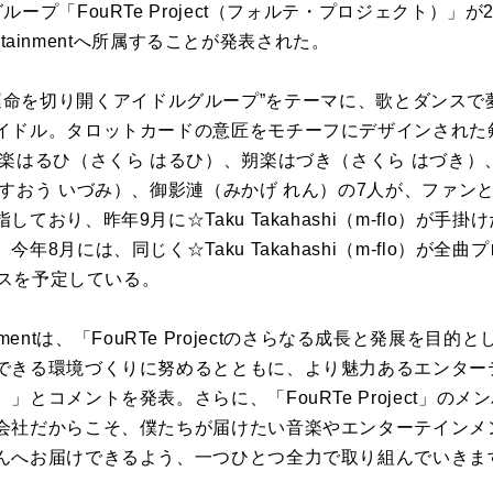
ープ「FouRTe Project（フォルテ・プロジェクト）」が2
ertainmentへ所属することが発表された。
t」は、“運命を切り開くアイドルグループ”をテーマに、歌とダン
イドル。タロットカードの意匠をモチーフにデザインされた
朔楽はるひ（さくら はるひ）、朔楽はづき（さくら はづき
すおう いづみ）、御影漣（みかげ れん）の7人が、ファン
ており、昨年9月に☆Taku Takahashi（m-flo）が
年8月には、同じく☆Taku Takahashi（m-flo）が
ースを予定している。
tainmentは、「FouRTe Projectのさらなる成長と発展
できる環境づくりに努めるとともに、より魅力あるエンター
とコメントを発表。さらに、「FouRTe Project」の
会社だからこそ、僕たちが届けたい音楽やエンターテインメ
んへお届けできるよう、一つひとつ全力で取り組んでいきま