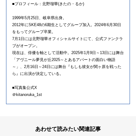
■プロフィール：北野瑠華(きたの・るか)
1999年5月25日、岐阜県出身。
2012年にSKE48の6期生としてグループ加入。2024年6月30日
をもってグループ卒業。
7月1日には北野瑠華オフィシャルサイトにて、公式ファンクラ
ブがオープン。
現在は、俳優を軸として活動中。2025年1月9日～13日には舞台
「アヴニール夢見が丘2025～とあるアパートの面白い物語
～」、2月16日～24日には舞台『もしも彼女が関ヶ原を戦った
ら』に出演が決定している。
■写真集公式X
＠kitanoruka_1st
あわせて読みたい関連記事