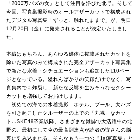
「2000万バズの女」として注目を浴びた北野。そして
今回、写真集撮影時のオールアザーカットで構成され
たデジタル写真集「ずっと、触れたままで」が、明日
12月20日（金）に発売されることが決定いたしまし
た。
本編はもちろん、あらゆる媒体に掲載されたカットを
除いた写真のみで構成された完全アザーカット写真集
で新たな水着・シチュエーションも追加した110ペー
ジとなっている。溢れんばかりの笑顔だけでなく、写
真集内でも炸裂し、新たな反響を生みそうなセクシー
カットも増強してお届けします。
初めての海での水着撮影、ホテル、プール、大バズ
を引き起こしたクルーザーの上での「丸裸」なカッ
ト…SKE48卒業以降、さまざまな雑誌で大活躍中の北
野の、最初にして今の最高到達点が読者の皆さんの脳
裏に刻み込まれる、そんなもう一つの『1st写真集』と