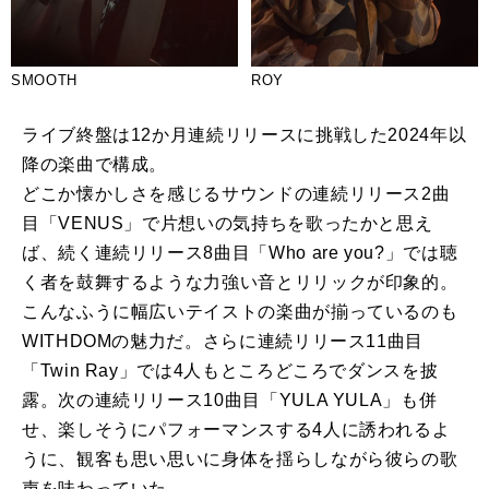
SMOOTH
ROY
ライブ終盤は12か月連続リリースに挑戦した2024年以
降の楽曲で構成。
どこか懐かしさを感じるサウンドの連続リリース2曲
目「VENUS」で片想いの気持ちを歌ったかと思え
ば、続く連続リリース8曲目「Who are you?」では聴
く者を鼓舞するような力強い音とリリックが印象的。
こんなふうに幅広いテイストの楽曲が揃っているのも
WITHDOMの魅力だ。さらに連続リリース11曲目
「Twin Ray」では4人もところどころでダンスを披
露。次の連続リリース10曲目「YULA YULA」も併
せ、楽しそうにパフォーマンスする4人に誘われるよ
うに、観客も思い思いに身体を揺らしながら彼らの歌
声を味わっていた。