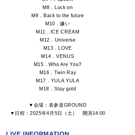
M8．Lock on
M9．Back to the future
M10．嫌い
M11．ICE CREAM
M12．Universe
M13．LOVE
M14．VENUS
M15．Who Are You?
M16．Twin Ray
M17．YULA YULA
M18．Stay gold
▼会場：表参道GROUND
▼日程：2025年4月5日（土） 開演14:00
LIVE INFORMATION