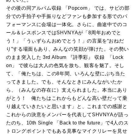
その後の同アルバム収録 「Popcorn」 では、サビの部
分での手拍子や手振りなどファンも参加する形でのパ
フォーマンスに会場は一体化。さらに、曲途中でのコ
ール＆レスポンスではSHVNYAが「8周年おめでと
う！」「うぃずらんおめでとう！」の言葉を“おねだ
り”する場面もあり、みんなの笑顔が弾けた。その勢い
のまま突入した 3rd Album 『詩季彩』 収録 「Lock
on」 で彼らは大人の色気を放ち、観客を魅了。そし
て、「俺たちは、この8年間、いろんな壁にぶち当た
ってきました。でも、そんなときにみんながいたか
ら、（みんなの存在に）支えられました。本当にあり
がとう！ 俺たちはこれからもどんな高い壁だって乗
り越えていきたいと思います」と、これまでの感謝と
これからの決意をメンバーを代表してSHVNYAが語っ
たのち、10th Single 「Back to the future」で4人のス
トロングポイントでもある見事なマイクリレーを見せ