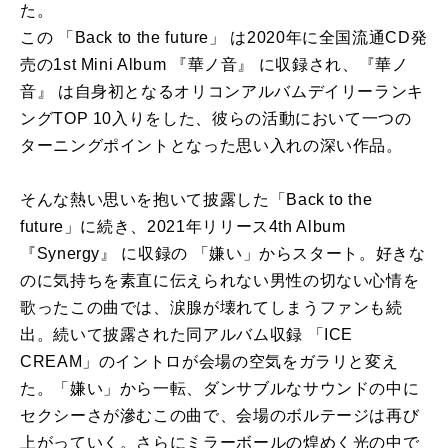
た。
この 「Back to the future」 は2020年に全国流通CD発
売の1st Mini Album 『華ノ音』 に収録され、『華ノ
音』 は自身初となるオリコンアルバムデイリーランキ
ングTOP 10入りをした、彼らの活動において一つの
ターニングポイントとなった思い入れの深い作品。
そんな熱い思いを抱いて披露した「Back to the
future」に続き、2021年リリース4th Album
『Synergy』 に収録の 「嫌い」からスタート。好きな
のに気持ちを素直に伝えられない男性の切ない心情を
歌ったこの曲では、涙腺が壊れてしまうファンも続
出。続いて披露された同アルバム収録 「ICE
CREAM」のイントロが会場の空気をガラリと変え
た。「嫌い」から一転、ダンサブルなサウンドの中に
セクシーさが滲むこの曲で、会場のボルテージは再び
上がっていく。さらにミラーボールの煌めく光の中で