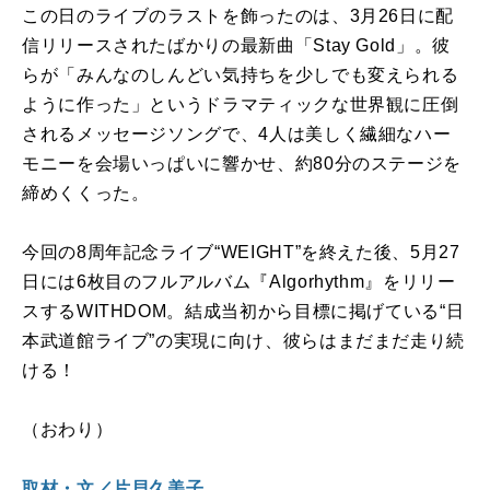
この日のライブのラストを飾ったのは、3月26日に配
信リリースされたばかりの最新曲「Stay Gold」。彼
らが「みんなのしんどい気持ちを少しでも変えられる
ように作った」というドラマティックな世界観に圧倒
されるメッセージソングで、4人は美しく繊細なハー
モニーを会場いっぱいに響かせ、約80分のステージを
締めくくった。
今回の8周年記念ライブ“WEIGHT”を終えた後、5月27
日には6枚目のフルアルバム『Algorhythm』をリリー
スするWITHDOM。結成当初から目標に掲げている“日
本武道館ライブ”の実現に向け、彼らはまだまだ走り続
ける！
（おわり）
取材・文／片貝久美子