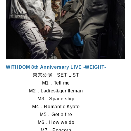
WITHDOM 8th Anniversary LIVE -WEIGHT-
東京公演 SET LIST
M1．Tell me
M2．Ladies&gentleman
M3．Space ship
M4．Romantic Kyoto
M5．Get a fire
M6．How we do
M7．Popcorn