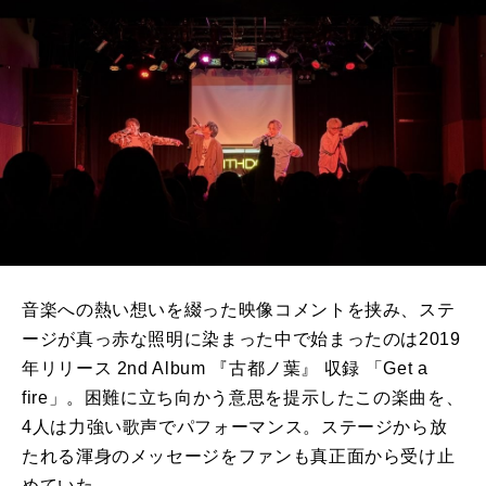
音楽への熱い想いを綴った映像コメントを挟み、ステ
ージが真っ赤な照明に染まった中で始まったのは2019
年リリース 2nd Album 『古都ノ葉』 収録 「Get a
fire」。困難に立ち向かう意思を提示したこの楽曲を、
4人は力強い歌声でパフォーマンス。ステージから放
たれる渾身のメッセージをファンも真正面から受け止
めていた。