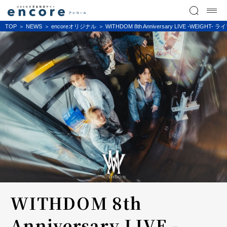
TOP
NEWS
encoreオリジナル
WITHDOM 8th Anniversary LIVE -
WITHDOM 8th
Anniversary LIVE -