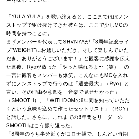
「
YULA YULA
」を歌い終えると、ここまでほぼノン
ストップで駆け抜けてきた彼らは、ここで少し
MC
の
時間を持つことに。
まずメンバーを代表して
SHVNYA
が「
8
周年記念ライ
ブ“
WEIGHT”
にお越しいただき、そして楽しんでいた
だき、ありがとうございます！」と観客に感謝を伝え
た直後、
Ryo
が放った「やっと喋れるよ〜（笑）」の
一言に観客もメンバーも爆笑。こんなにも
MC
を入れ
ずにノンストップで行うのは「過去最大」（
Ryo
）と
言い、その理由や意図を「音楽で見せたかった」
（
SMOOTH
）、「
WITHDOM
の
8
年間を知っていただ
くという意味を込めて作ったセットリスト」（
ROY
）
と話した。さらに、これまでの
8
年間をリーダーの
SMOOTH
はこう振り返った。
「
8
周年のうち半分近くがコロナ禍で、しんどい時期