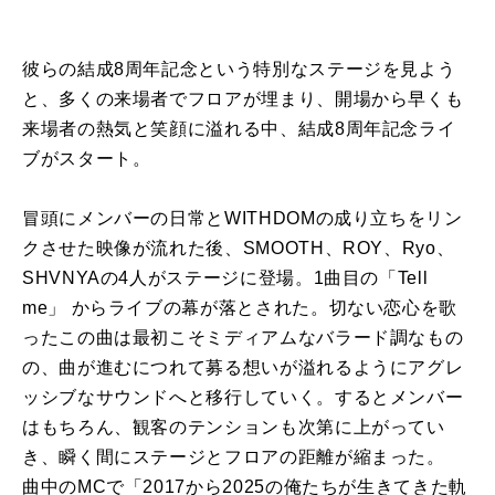
彼らの結成8周年記念という特別なステージを見よう
と、多くの来場者でフロアが埋まり、開場から早くも
来場者の熱気と笑顔に溢れる中、結成8周年記念ライ
ブがスタート。
冒頭にメンバーの日常とWITHDOMの成り立ちをリン
クさせた映像が流れた後、SMOOTH、ROY、Ryo、
SHVNYAの4人がステージに登場。1曲目の「Tell
me」 からライブの幕が落とされた。切ない恋心を歌
ったこの曲は最初こそミディアムなバラード調なもの
の、曲が進むにつれて募る想いが溢れるようにアグレ
ッシブなサウンドへと移行していく。するとメンバー
はもちろん、観客のテンションも次第に上がってい
き、瞬く間にステージとフロアの距離が縮まった。
曲中のMCで「2017から2025の俺たちが生きてきた軌