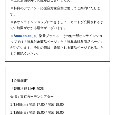
※上記店舗以外での配布はございません。
※特典のデザイン・応援店対象店舗は追ってご案内いたしま
す。
※各オンラインショップにつきまして、カートが
公開
されるま
でに時間がかかる場合がございます。
※
Amazon.co.jp
、楽天ブックス、その他一部オンラインショ
ップでは「特典対象商品ページ」と「特典非対象商品ページ」
がございます。予約の際は、希望される商品ページであること
をご確認ください。
【公演概要】
「
菅田
将
暉
LIVE 2026
」
会場：東京ガーデンシアター
1月
24
日
(
土
)
開場
17:00 /
開演
18:00
1月
25
日
(
日
)
開場
15:00 /
開演
16:00