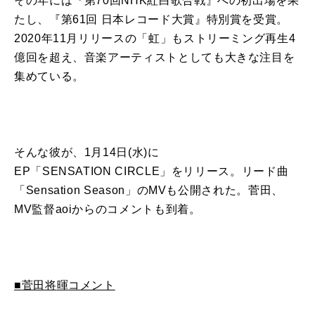
その年には『第
70
回
NHK
紅白歌合戦』への初出場を果
たし、『第
61
回 日本レコード大賞』特別賞を受賞。
2020
年
11
月
リリース
の「虹」
も
ストリーミング再生
4
億回を超え、音楽アーティストとして
も
大きな注目を
集めている。
そんな彼が、
1
月
14
日
(
水
)
に
EP
「
SENSATION CIRCLE
」を
リリース
。
リード
曲
「
Sensation Season
」の
MV
も
公開
された。
菅田
、
MV
監督
aoi
から
の
コメント
も
到着
。
■
菅田
将
暉
コメント