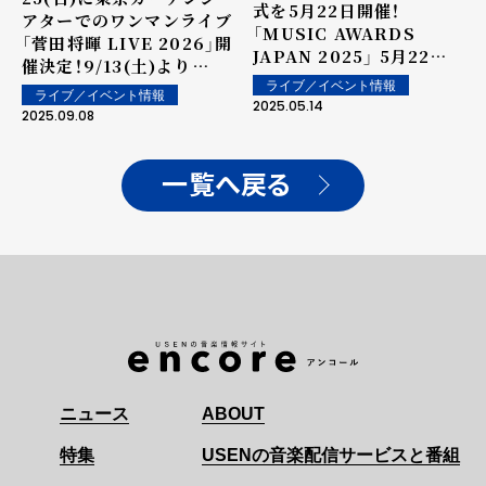
式を5月22日開催！
アターでのワンマンライブ
「MUSIC AWARDS
「菅田将暉 LIVE 2026」開
JAPAN 2025」 5月22日
催決定！9/13(土)より
（木）授賞式の司会に菅田
TopCoat Landにてチケ
ライブ／イベント情報
ライブ／イベント情報
将暉が決定！
2025.05.14
ット先行受付開始！
2025.09.08
一覧へ戻る
ニュース
ABOUT
特集
USENの音楽配信サービスと番組