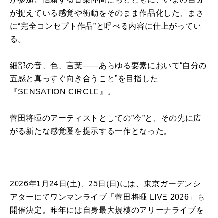
が捉えている感覚や衝動をそのまま作品化した、まさ
に“完全コンセプト作品”と呼べる内容に仕上がってい
る。
細部の音、色、言葉——あらゆる要素において“自分の
五感と真っすぐ向き合うこと”を目指した
『
SENSATION CIRCLE
』。
菅田
将
暉
のアーティストとしての”今”と、その先に広
がる新たな感覚圏を提示する一作となった。
2026年
1
月
24
日
(
土
)
、
25
日
(
日
)
には、東京ガーデンシ
アターにてワンマンライブ「
菅田
将
暉
LIVE 2026
」
も
開催決定。昨年には自身最大規模のアリーナライブを