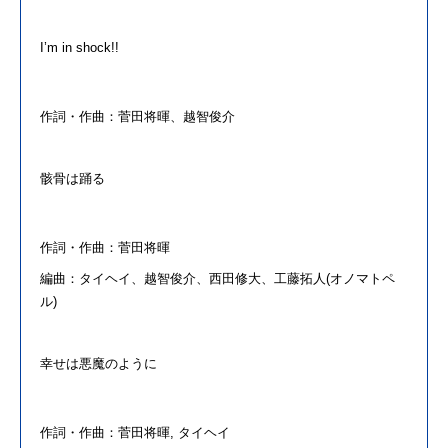
I’
m in shock!!
作詞・作
曲
：
菅田
将
暉
、越智俊介
骸骨は踊る
作詞・作
曲
：
菅田
将
暉
編
曲
：タイヘイ、越智俊介、西田修大、工藤拓人
(
オノマトペ
ル
)
幸せは悪魔のように
作詞・作
曲
：
菅田
将
暉
,
タイヘイ