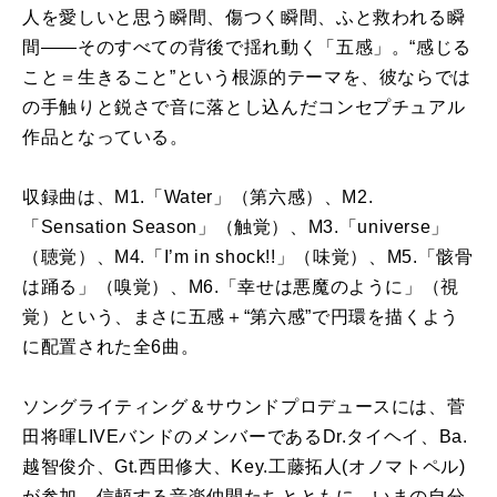
人を愛しいと思う瞬間、傷つく瞬間、ふと救われる瞬
間——そのすべての背後で揺れ動く「五感」。“感じる
こと＝生きること”という根源的テーマを、彼ならでは
の手触りと鋭さで音に落とし込んだコンセプチュアル
作品となっている。
収録
曲
は、
M1.
「
Water
」（第六感）、
M2.
「
Sensation Season
」（触覚）、
M3.
「
universe
」
（聴覚）、
M4.
「
I
’
m in shock!!
」（味覚）、
M5.
「骸骨
は踊る」（嗅覚）、
M6.
「幸せは悪魔のように」（視
覚）という、まさに五感＋“第六感”で円環を描くよう
に配置された全
6
曲
。
ソングライティング＆サウンドプロデュースには、
菅
田
将
暉
LIVE
バンドのメンバーである
Dr.
タイヘイ、
Ba.
越智俊介、
Gt.
西田修大、
Key.
工藤拓人
(
オノマトペル
)
が参加。信頼する音楽仲間たちとと
も
に、いまの自分