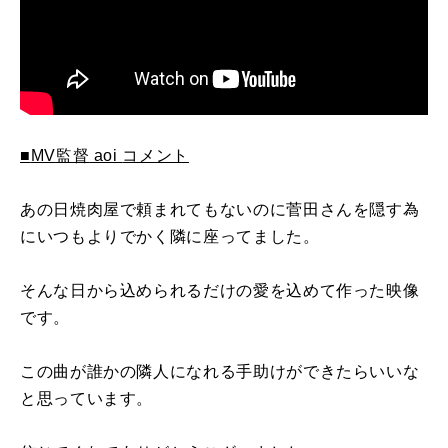
■
MV
監督
aoi
コメント
あの日焼肉屋で頼まれて
も
ないのに
菅田
さんを隠す為
にいつ
も
よりでかく隣に座ってました。
そんな日
から
込められるだけの愛を込めて作った映像
です。
この
曲
が誰かの隣人になれる手助けができたらいいな
と思っています。