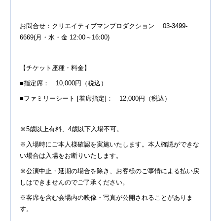
お問合せ：クリエイティブマンプロダクション
03-3499-
6669(
月・水・金
12:00
～
16:00)
【チケット座種・料金】
■指定席：
10,000
円（税込）
■ファミリーシート
[
着席指定
]
：
12,000
円（税込）
※
5
歳以上有料、
4
歳以下入場不可。
※入場時にご本人様確認を実施いたします。本人確認ができな
い場合は入場をお断りいたします。
※公演中止・延期の場合を除き、お客様のご事情による払い戻
しはできませんのでご了承ください。
※客席を含む会場内の映像・写真が
公開
されることがありま
す。