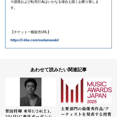
※譲渡および転売行為はいかなる場合
も
固くお断り致しま
す。
【チケット一般販売
URL
】
https://l-tike.com/sudamasaki/
あわせて読みたい関連記事
主要部門の最優秀作品/ア
菅田将暉 来年1/24(土)、
ーティストを発表する授賞
25(日)に東京ガーデンシ