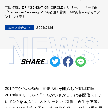
菅田将暉／EP『SENSATION CIRCLE』リリース！リード曲
「Sensation Season」MVも公開！菅田、MV監督aoiからコメ
ントも到着！
2026.01.14
動画／音声あり
SHARE
2017年
から
本格的に音楽活動を開始した
菅田
将
暉
。
2019
年
リリース
の「まちがいさがし」は各配信ストア
にて
1
位を席捲し、ストリーミング
3
億回再生を突破。