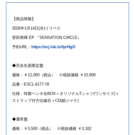
【商品情報】
2026年
1
月
14
日
(
水
)
リリース
菅田
将
暉
EP
『
SENSATION CIRCLE
』
予約
URL
：
https://erj.lnk.to/fprHgO
◆完全生産限定盤
価格：￥
12,000
（税込） ※税抜価格 ￥
10,909
品番：
ESCL-6177-78
仕様：特製ペンキ缶
BOX
＋オリジナル
T
シャツ
(
ワンサイズ
)
＋
ストラップ付方位磁石＋
CD(
紙ジャケ
)
◆通常盤
価格：￥
3,500
（税込） ※税抜価格 ￥
3,182