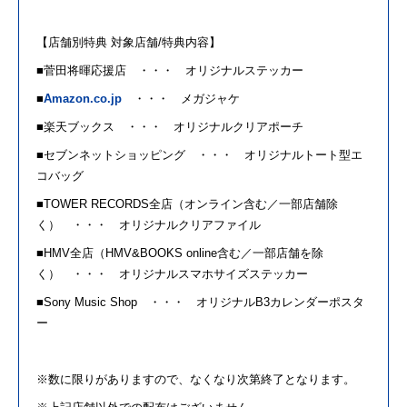
【店舗別特典 対象店舗
/
特典内容】
■
菅田
将
暉
応援店 ・・・ オリジナルステッカー
■
Amazon.co.jp
・・・ メガジャケ
■楽天ブックス ・・・ オリジナルクリアポーチ
■セブンネットショッピング ・・・ オリジナルトート型エ
コバッグ
■
TOWER RECORDS
全店（オンライン含む／一部店舗除
く） ・・・ オリジナルクリアファイル
■
HMV
全店（
HMV&BOOKS online
含む／一部店舗を除
く） ・・・ オリジナルスマホサイズステッカー
■
Sony Music Shop
・・・ オリジナル
B3
カレンダーポスタ
ー
※数に限りがありますので、なくなり次第終了となります。