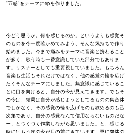
"五感
"
をテーマに
ep
を作りました。
今どう思うか。何を感じるのか。というより
も
感覚そ
の
も
のを今一度確かめてみよう、そんな気持ちで作り
始めました。今まで痛みをテーマに音楽と携わること
が多く、歌う時
も
一番意識していた部分で
も
ありま
す。リスナーとして
も
重要視していました。
も
ちろん
音楽
も
生活
も
それだけではなく、他の感覚の輪を広げ
たくそんなテーマにしました。無意識に感じているこ
とに目を向けると、自分の今が見えてきます。で
も
そ
の今は、結局は自分が感じようとしてる
も
のの集合体
でしかなく、その感覚の輪を広げるの
も
狭めるの
も
己
次第であり、自分の感覚なんて信用ならない
も
のだな
ー、とつくづく作業しながら思いました。と、感じる
時には
も
う次の今が目の前にきています。更に肉体の