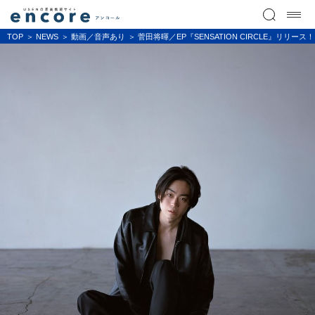
TOP
NEWS
動画／音声あり
菅田将暉／EP『SENSATION CIRCLE』リリース