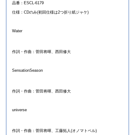
品番：
ESCL-6179
仕様：
CD
のみ
(
初回仕様は
2
つ折り紙ジャケ
)
Water
作詞・作
曲
：
菅田
将
暉
、西田修大
Sensation
Season
作詞・作
曲
：
菅田
将
暉
、西田修大
universe
作詞・作
曲
：
菅田
将
暉
、工藤拓人
(
オノマトペル
)