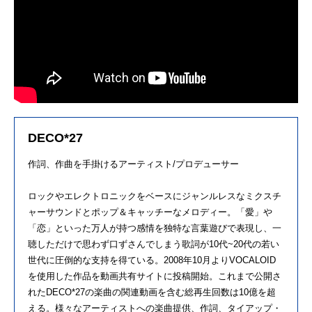
DECO*27
作詞、作曲を手掛けるアーティスト/プロデューサー
ロックやエレクトロニックをベースにジャンルレスなミクスチ
ャーサウンドとポップ＆キャッチーなメロディー。「愛」や
「恋」といった万人が持つ感情を独特な言葉遊びで表現し、一
聴しただけで思わず口ずさんでしまう歌詞が10代~20代の若い
世代に圧倒的な支持を得ている。2008年10月よりVOCALOID
を使用した作品を動画共有サイトに投稿開始。これまで公開さ
れたDECO*27の楽曲の関連動画を含む総再生回数は10億を超
える。様々なアーティストへの楽曲提供、作詞、タイアップ・