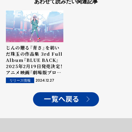
あわせて読みたい関連記事
じんの贈る『青さ』を紡い
だ珠玉の作品集 3rd Full
Album『BLUE BACK』
2025年2月19日発売決定！
アニメ映画『劇場版プロジ
ェクトセカイ 壊れたセカ
2024.12.27
リリース情報
イと歌えないミク』エンデ
ィング主題歌に決定！！
一覧へ戻る