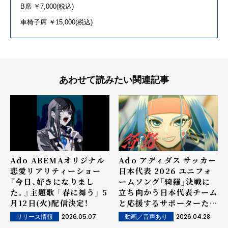
B席 ￥7,000(税込)
車椅子席 ￥15,000(税込)
あわせて読みたい関連記事
Ado ABEMAオリジナル
Ado アディダス サッカー
恋愛リアリティーショー
日本代表 2026 ユニフォ
『今日、好きになりまし
ームソング「綺羅」決戦に
た。』主題歌 「春に舞う」 5
立ち向かう日本代表チーム
月12日(火)配信決定！
と応援するサポーターたち
を表現したMVが公開！ ＊
2026.05.07
2026.04.28
リリース情報
動画／音声あり
本人コメントあり＊