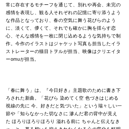
常
に
存在するモチーフ
を
通じて、別れや再会、未完の
感情
を
表現
し、観る人それぞれの記憶
に
寄り添うよう
な作品となっており、
春
の空気
に
舞う
花びらのよう
に
、淡くて、儚くて、それでも確か
に
胸
を
揺らす
恋
心
、そんな感情
を
一枚
に
閉じ込めるような気持ちで制
作。今作のイラストはジャケット写真も担当
した
イラ
ストレーターの猫目トヲルが担当、映像はクリエイタ
ーomuが担当。
「
春
に
舞う
」は、『
今日
好き
』
主題
歌
の
た
め
に
書き下
ろされ
た
新曲。「花びら 染めてく空 色づきはじめる
視線の先
に
今、
好き
だと気づい
た
」という瑞々しい一
節や「知らなかっ
た
切なさ
に
滲んだ君の背中が見え
た
ほろりほろりほろり 溢れる前
に
ちゃんと伝えなき