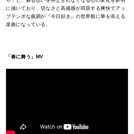
ゃ」と、募る想い
を
抑えきれなくなる心の変化
を
鮮明
に
描いており、切なさと高揚感が同居する爽快でアッ
プテンポな曲調が『
今日
好き
』の世界観
に
華
を
添える
楽曲
に
なっている。
「春に舞う」MV