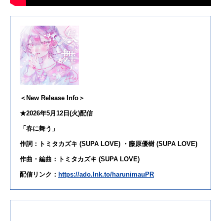
＜New Release Info＞
★2026年
5
月
12
日
(火)配信
「
春
に
舞う
」
作詞：トミタカズキ (SUPA LOVE) ・藤原優樹 (SUPA LOVE)
作曲・編曲：トミタカズキ (SUPA LOVE)
配信リンク：
https://
ado
.lnk.to/harunimauPR