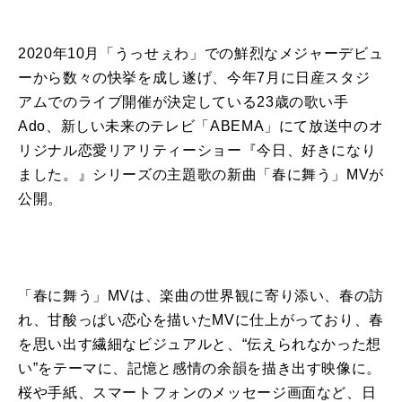
2020年10
月
「うっせぇわ」での鮮烈なメジャーデビュ
ーから数々の快挙
を
成し遂げ、今年7
月
に
日
産スタジ
アムでのライブ開催が決定している23歳の
歌
い手
Ado
、新しい未来のテレビ「
ABEMA
」
に
て放送中の
オ
リジナル
恋愛
リアリティー
ショー
『
今日
、
好き
に
なり
まし
た
。』シリーズの
主題
歌
の新曲「
春
に
舞う
」MVが
公開。
「
春
に
舞う
」MVは、楽曲の世界観
に
寄り添い、
春
の
訪
れ
、
甘酸っぱい
恋心
を
描い
た
MV
に
仕上がっており、
春
を
思い出す繊細なビジュアルと、“伝えられなかっ
た
想
い”
を
テーマ
に
、記憶と感情の余韻
を
描き出す映像
に
。
桜や手紙、スマートフォンのメッセージ画面など、
日