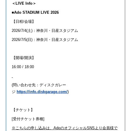
＜LIVE Info＞
■
Ado
STADIUM LIVE 2026
【
日
程/会場】
2026/7/4(土)：神奈川・
日
産スタジアム
2026/7/
5
(
日
)：神奈川・
日
産スタジアム
【開場/開演】
16:
00
/ 18:
00
(問い合わせ先：ディスクガレー
ジ
https://info.diskgarage.com/
)
【チケット】
[受付チケット券種]
※こちらの申し込みは、
Ado
のオフィシャルSNSより会員様で