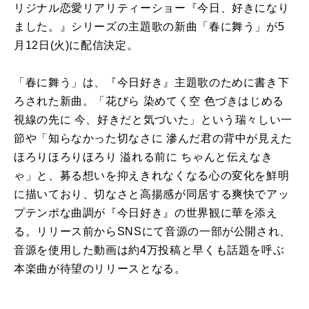
リジナル恋愛リアリティーショー『今日、好きになり
ました。』シリーズの主題歌の新曲「春に舞う」が5
月12日(火)に配信決定。
「春に舞う」は、『今日好き』主題歌のために書き下
ろされた新曲。「花びら 染めてく空 色づきはじめる
視線の先に 今、好きだと気づいた」という瑞々しい一
節や「知らなかった切なさに 滲んだ君の背中が見えた
ほろりほろりほろり 溢れる前に ちゃんと伝えなき
ゃ」と、募る想いを抑えきれなくなる心の変化を鮮明
に描いており、切なさと高揚感が同居する爽快でアッ
プテンポな曲調が『今日好き』の世界観に華を添え
る。リリース前からSNSにて音源の一部が公開され、
音源を使用した動画は約4万投稿と早くも話題を呼ぶ
本楽曲が待望のリリースとなる。