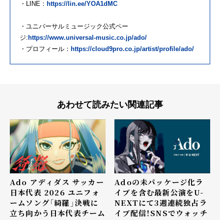
・LINE：
https://lin.ee/YOA1dMC
・ユニバーサルミュージック公式ペー
ジ:
https://www.universal-music.co.jp/ado/
・プロフィール：
https://cloud9pro.co.jp/artist/profile/ado/
あわせて読みたい関連記事
Ado アディダス サッカー
Adoの未パッケージ化ラ
日本代表 2026 ユニフォ
イブを含む最新公演をU-
ームソング「綺羅」決戦に
NEXTにて3週連続独占ラ
立ち向かう日本代表チーム
イブ配信！SNSでウォッチ