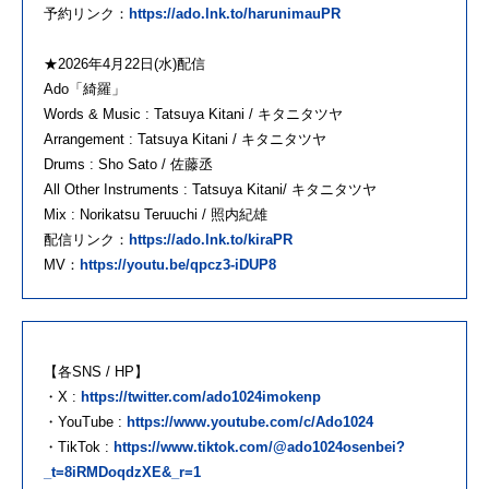
予約リンク：
https://ado.lnk.to/harunimauPR
★2026年4月22日(水)配信
Ado「綺羅」
Words & Music : Tatsuya Kitani / キタニタツヤ
Arrangement : Tatsuya Kitani / キタニタツヤ
Drums : Sho Sato / 佐藤丞
All Other Instruments : Tatsuya Kitani/ キタニタツヤ
Mix : Norikatsu Teruuchi / 照内紀雄
配信リンク：
https://ado.lnk.to/kiraPR
MV：
https://youtu.be/qpcz3-iDUP8
【各SNS / HP】
・X :
https://twitter.com/ado1024imokenp
・YouTube :
https://www.youtube.com/c/Ado1024
・TikTok :
https://www.tiktok.com/@ado1024osenbei?
_t=8iRMDoqdzXE&_r=1