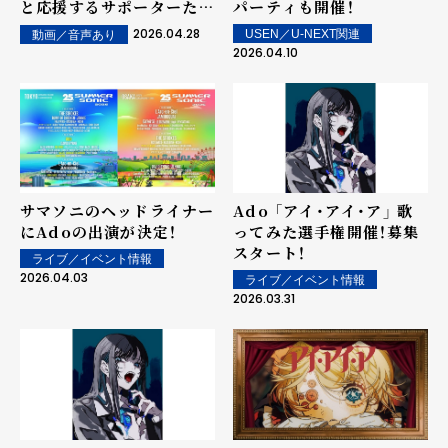
と応援するサポーターたち
パーティも開催！
を表現したMVが公開！ ＊
2026.04.28
USEN／U-NEXT関連
動画／音声あり
本人コメントあり＊
2026.04.10
サマソニのヘッドライナー
Ado 「アイ・アイ・ア」 歌
にAdoの出演が決定！
ってみた選手権開催！募集
スタート！
ライブ／イベント情報
2026.04.03
ライブ／イベント情報
2026.03.31