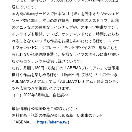
ーツなど、多彩なジャンルの約25チャンネルを24時間365日放
送しています。
国内発の動画サービスで日本No.1（※）を誇るオリジナルエピ
ソード数に加え、注目の新作映画、国内外の人気ドラマ、話題
のアニメなどの豊富なラインナップや、スポーツ中継やオンラ
インライブも展開。テレビ、オンデマンドなど、時間にとらわ
れることなくいつでも作品をお楽しみいただけるほか、スマー
トフォンや PC、タブレット、テレビデバイスで、場所にもと
らわれない視聴体験を通じ、多様なライフスタイルに寄り添い
ながらコンテンツを提供し続けています。
なお、月額1,180円（税込）の「ABEMAプレミアム」では限定
機能や作品を楽しめるほか、月額680円（税込）の「広告つき
ABEMAプレミアム」では「ABEMAプレミアム」限定コンテン
ツを広告つきで視聴いただけます。
（※）2026年3月時点、自社調べ
最新情報は公式SNSをご確認ください。
無料動画・話題の作品が楽しめる新しい未来のテレビ
「ABEMA」（
https://abema.tv/
）