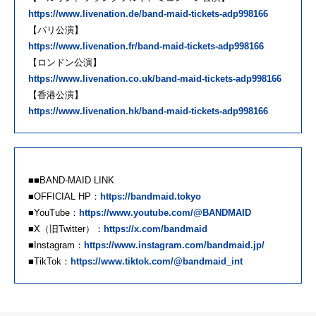
https://www.livenation.de/band-maid-tickets-adp998166
【パリ公演】
https://www.livenation.fr/band-maid-tickets-adp998166
【ロンドン公演】
https://www.livenation.co.uk/band-maid-tickets-adp998166
【香港公演】
https://www.livenation.hk/band-maid-tickets-adp998166
■■BAND-MAID LINK
■OFFICIAL HP：
https://bandmaid.tokyo
■YouTube：
https://www.youtube.com/@BANDMAID
■X（旧Twitter）：
https://x.com/bandmaid
■Instagram：
https://www.instagram.com/bandmaid.jp/
■TikTok：
https://www.tiktok.com/@bandmaid_int