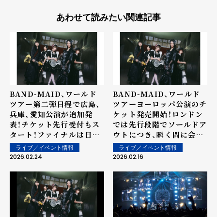
あわせて読みたい関連記事
BAND-MAID、ワールド
BAND-MAID、ワールド
ツアー第二弾日程で広島、
ツアーヨーロッパ公演のチ
兵庫、愛知公演が追加発
ケット発売開始！ロンドン
表！チケット先行受付もス
では先行段階でソールドア
タート！ファイナルは日本
ウトにつき、瞬く間に会場
武道館2days！
のアップグレードが決定！
ライブ／イベント情報
ライブ／イベント情報
2026.02.24
2026.02.16