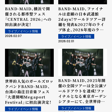
BAND-MAID、横浜で開
BAND-MAID、ファイナ
催される都市型フェス
ルは悲願の日本武道館
『CENTRAL 2026』への
2days！ワールドツアー詳
初出演が決定！
細を発表&2027年のライ
ブ休止、2028年度のライ
ライブ／イベント情報
ブ再開もアナウンス（コメ
2026.02.07
ライブ／イベント情報
ントあり）
2026.02.01
BAND-MAID、2025年開
世界的人気のガールズロッ
催の全国ツアーは全公演ソ
クバンドBAND-MAID、
ールドアウトを達成！ファ
台湾の最注目音楽フェス
イナルとなる東京ガーデン
『大港開唱Megaport
シアターにて、全世界待望
Festival』に初出演決定！
のワールドツアー
ライブ／イベント情報
ライブ／イベント情報
『BAND-MAID WORLD