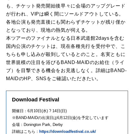
も、チケット発売開始後早々に会場のアップグレード
が行われ、VIPは瞬く間にソールドアウトしている。
各地公演も発売直後にも関わらずチケットが残り僅か
となっており、現地の熱気が伺える。
本ツアーのファイナルとなる日本武道館2daysを含む
国内公演のチケットは、現在各種先行を受付中で、こ
ちらも申し込みが殺到しているとのこと。名実ともに
世界規模の注目を浴びるBAND-MAIDのお給仕（ライ
ブ）を目撃できる機会をお見逃しなく。詳細はBAND-
MAIDのHP、SNSをご確認いただきたい。
Download Festival
開催日：6月10日(水) ? 14日(日)
※BAND-MAIDの出演日は6月12日(金)を予定しています
会場：Donington Park, Derby
詳細はこちら：
https://downloadfestival.co.uk/