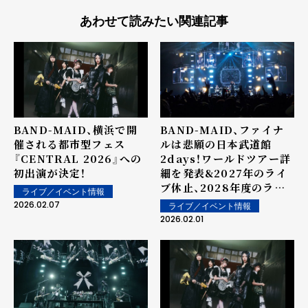
あわせて読みたい関連記事
BAND-MAID、横浜で開
BAND-MAID、ファイナ
催される都市型フェス
ルは悲願の日本武道館
『CENTRAL 2026』への
2days！ワールドツアー詳
初出演が決定！
細を発表&2027年のライ
ブ休止、2028年度のライ
ライブ／イベント情報
ブ再開もアナウンス（コメ
2026.02.07
ライブ／イベント情報
ントあり）
2026.02.01