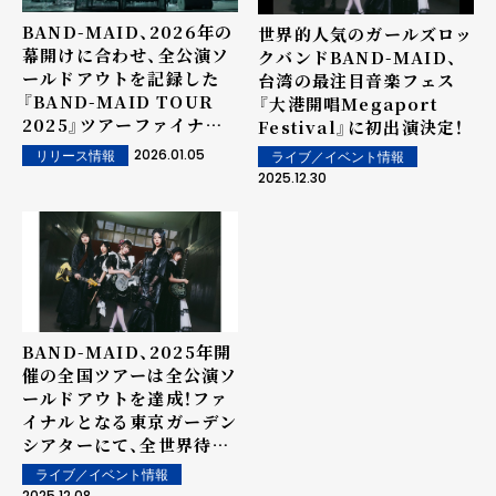
BAND-MAID、2026年の
世界的人気のガールズロッ
幕開けに合わせ、全公演ソ
クバンドBAND-MAID、
ールドアウトを記録した
台湾の最注目音楽フェス
『BAND-MAID TOUR
『大港開唱Megaport
2025』ツアーファイナル
Festival』に初出演決定！
公演より「without
2026.01.05
リリース情報
ライブ／イベント情報
holding back」お給仕
2025.12.30
(ライブ)映像を公開！
BAND-MAID、2025年開
催の全国ツアーは全公演ソ
ールドアウトを達成！ファ
イナルとなる東京ガーデン
シアターにて、全世界待望
のワールドツアー
ライブ／イベント情報
『BAND-MAID WORLD
2025.12.08