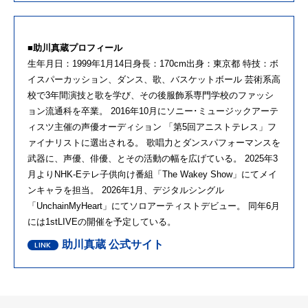
■助川真蔵プロフィール
生年月日：1999年1月14日身長：170cm出身：東京都 特技：ボ
イスパーカッション、ダンス、歌、バスケットボール 芸術系高
校で3年間演技と歌を学び、その後服飾系専門学校のファッシ
ョン流通科を卒業。 2016年10月にソニー･ミュージックアーテ
ィスツ主催の声優オーディション 「第5回アニストテレス」フ
ァイナリストに選出される。 歌唱力とダンスパフォーマンスを
武器に、声優、俳優、とその活動の幅を広げている。 2025年3
月よりNHK-Eテレ子供向け番組「The Wakey Show」にてメイ
ンキャラを担当。 2026年1月、デジタルシングル
「UnchainMyHeart」にてソロアーティストデビュー。 同年6月
には1stLIVEの開催を予定している。
助川真蔵 公式サイト