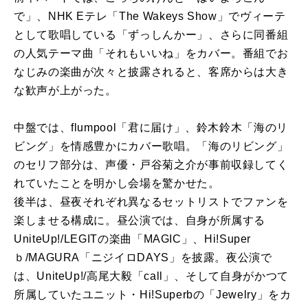
で」、NHK Eテレ「The Wakeys Show」でヴィーテ
として歌唱している「ずっしんかー」、さらに同番組
の人気テーマ曲「それもいいね」をカバー。番組でお
なじみの楽曲が次々と披露されると、客席からは大き
な歓声が上がった。
中盤では、flumpool「君に届け」、鈴木鈴木「海のリ
ビング」を情感豊かにカバー歌唱。「海のリビング」
のセリフ部分は、声優・戸谷菊之介が事前収録してく
れていたことを明かし会場を驚かせた。
後半は、昼夜それぞれ異なるセットリストでファンを
楽しませる構成に。昼公演では、自身が所属する
UniteUp!/LEGITの楽曲「MAGIC」、Hi!Super
ｂ/MAGURA「ニジイロDAYS」を披露。夜公演で
は、UniteUp!/高尾大毅「call」、そして自身がかつて
所属していたユニット・Hi!Superbの「Jewelry」をカ