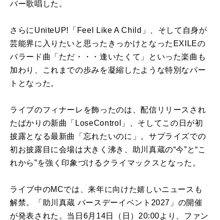
バー歌唱した。
さらにUniteUP!「Feel Like A Child」、そして自身が
芸能界に入りたいと思ったきっかけとなったEXILEの
バラード曲「ただ・・・逢いたくて」といった楽曲も
加わり、これまでの歩みを凝縮したような特別なパー
トとなった。
ライブのフィナーレを飾ったのは、配信リリースされ
たばかりの新曲「LoseControl」、そしてこの日が初
披露となる最新曲「忘れたいのに」。サプライズでの
初お披露目に会場は大きく沸き、助川真蔵の“今”と“こ
れから”を強く印象づけるクライマックスとなった。
ライブ中のMCでは、来年に向けた嬉しいニュースも
解禁。「助川真蔵 バースデーイベント2027」の開催
が発表された。当日6月14日（日）20:00より、ファン