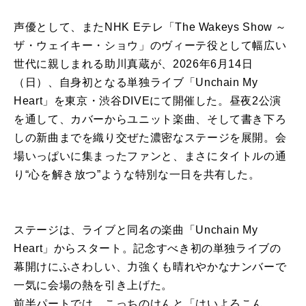
声優として、またNHK Eテレ「The Wakeys Show ～
ザ・ウェイキー・ショウ」のヴィーテ役として幅広い
世代に親しまれる助川真蔵が、2026年6月14日
（日）、自身初となる単独ライブ「Unchain My
Heart」を東京・渋谷DIVEにて開催した。昼夜2公演
を通して、カバーからユニット楽曲、そして書き下ろ
しの新曲までを織り交ぜた濃密なステージを展開。会
場いっぱいに集まったファンと、まさにタイトルの通
り“心を解き放つ”ような特別な一日を共有した。
ステージは、ライブと同名の楽曲「Unchain My
Heart」からスタート。記念すべき初の単独ライブの
幕開けにふさわしい、力強くも晴れやかなナンバーで
一気に会場の熱を引き上げた。
前半パートでは、こっちのけんと「はいよろこん