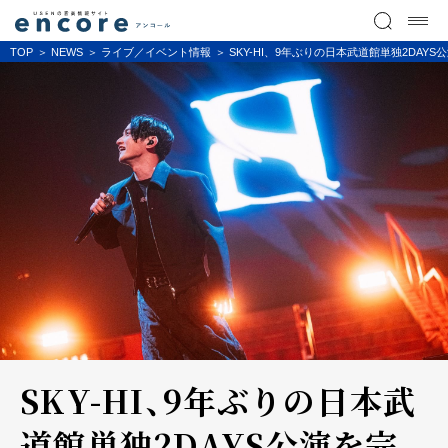
TOP
NEWS
ライブ／イベント情報
SKY-HI、9年ぶりの日本武道館単独2DAY
SKY-HI、9年ぶりの日本武
道館単独2DAYS公演を完