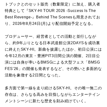
トブックとのセット販売（数量限定）
に加え、購入者
特典として『SKY-HI TOUR 2026 -Success Is The
Best Revenge-』Behind The Scenesも用意されてお
り、2026年8月24日(月)
より配信開始予定となる。
プロデューサー、経営者としての活動と並行しなが
ら、
約9年ぶりとなる日本武道館公演2DAYSを成功裏
に終えたSK
Y-HI。新曲を披露したほか、初日公演には
今年12月の東京・
豊洲PIT3日間公演の開催、
2日目公
演には自身が率いるBMSGによる大型フェス「BMSG
FES'26」の開催も発表するなど、
その勢いと多面的な
活動を象徴する2日間となった。
多方面で第一線を走り続けるSKY-HI。
その唯一無二の
存在は、
さらなる高みを目指しながらエンターテイン
メントシーンに新たな
歴史を刻み続けていく。