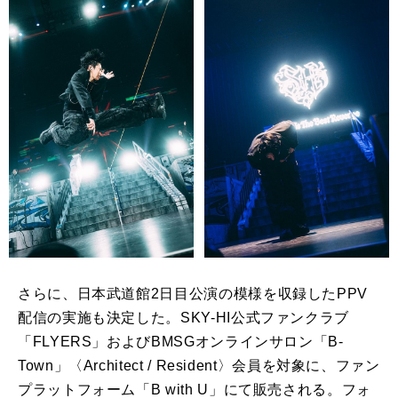
さらに、
日本武道館2日目公演の模様を収録したPPV
配信の実施も決定し
た。SKY-HI公式ファンクラブ
「FLYERS」
およびBMSGオンラインサロン「B-
Town」〈
Architect / Resident〉会員を対象に、ファン
プラットフォーム「B with U」にて販売される。フォ