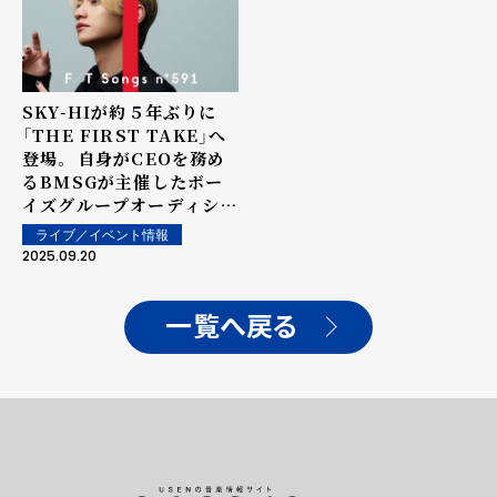
SKY-HIが約５年ぶりに
「THE FIRST TAKE」へ
登場。 自身がCEOを務め
るBMSGが主催したボー
イズグループオーディショ
ン 「THE FIRST」のテー
ライブ／イベント情報
マソング「To The First」
2025.09.20
を ホーンを交えたバンド
編成にて、情熱的な一発撮
りパフォーマンス。
一覧へ戻る