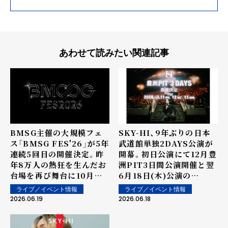
あわせて読みたい関連記事
BMSG主催の大規模フェ
SKY-HI、9年ぶりの日本
ス「BMSG FES'26」が5年
武道館単独2DAYS公演が
連続5回目の開催決定。昨
開幕。初日公演にて12月豊
年8万人の熱狂を生んだお
洲PIT3日間公演開催と翌
台場を再び舞台に10月に3
6月18日(木)公演の
日間開催。SKY-HIツアー
YouTube生配信実施を発
ライブ／イベント情報
ライブ／イベント情報
ファイナル日本武道館公演
表
2026.06.19
2026.06.18
で発表