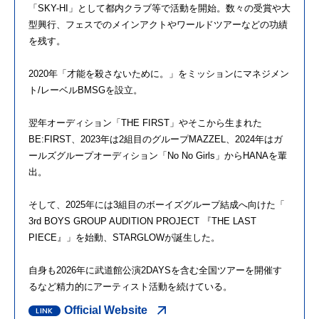
「SKY-HI」
として都内クラブ等で活動を開始。数々の受賞や大
型興行、
フェスでのメインアクトやワールドツアーなどの功績
を残す。
2020年「才能を殺さないために。」
をミッションにマネジメン
ト/レーベルBMSGを設立。
翌年オーディション「THE FIRST」やそこから生まれた
BE:FIRST、
2023年は2組目のグループMAZZEL、
2024年はガ
ールズグループオーディション「No No Girls」からHANAを輩
出。
そして、2025年には3組目のボーイズグループ結成へ向けた「
3rd BOYS GROUP AUDITION PROJECT 『THE LAST
PIECE』」を始動、STARGLOWが誕生した。
自身も2026年に武道館公演2DAYSを含む全国ツアーを開催
す
るなど精力的にアーティスト活動を続けている。
Official Website