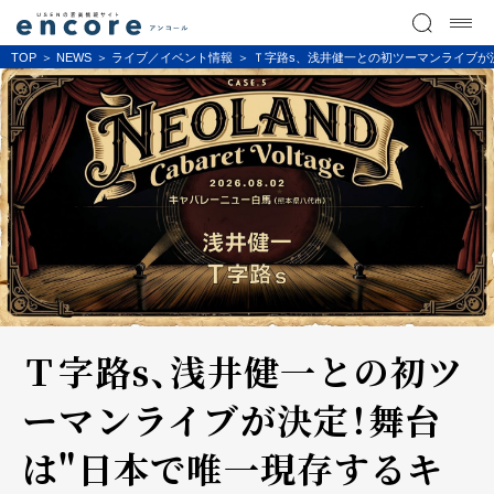
TOP
NEWS
ライブ／イベント情報
Ｔ字路s、浅井健一との初ツーマンライブが
Ｔ字路s、浅井健一との初ツ
ーマンライブが決定！舞台
は"日本で唯一現存するキ