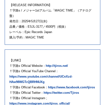
【RELEASE INFORMATION】
Ｔ字路s / メジャー1stアルバム「MAGIC TIME」（アナログ
盤）
発売日：2025年5月27日(水)
品番／価格：ESJL-3177／4500円（税抜）
レーベル：Epic Records Japan
購入/予約：MAGIC TIME
【LINK】
Ｔ字路s Official Website：
http://tjiros.net/
Ｔ字路s Official YouTube Channel：
https://www.youtube.com/channel/UCnXzd-
HAw98WGTcQBRHNUXg
Ｔ字路s Official Facebook：
https://www.facebook.com/tjiros
Ｔ字路s Official Twitter：
https://twitter.com/Tjiros
Ｔ字路s Official Instagram ;
https://www.instagram.com/tjiros_official/