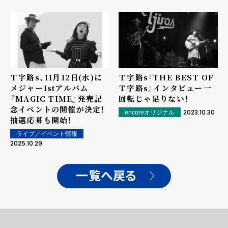
Ｔ字路s、11月12日(水)に
Ｔ字路s『THE BEST OF
メジャー1stアルバム
Ｔ字路s』インタビュー――一
『MAGIC TIME』発売記
回転じゃ足りない！
念イベントの開催が決定！
2023.10.30
encoreオリジナル
抽選応募も開始！
ライブ／イベント情報
2025.10.29
一覧へ戻る