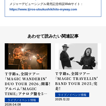
メジャーデビューシングル発売記念特設Webサイト：
https://www.tjiros-utsukushikihito-myway.com
あわせて読みたい関連記事
Ｔ字路s、全国ツアー
Ｔ字路s、全国ツアー
「MAGIC TRAVELLIN'
「MAGIC WANDERIN'
BAND TOUR 2025」完
DUO TOUR 2026」開幕！
走！
アルバム『MAGIC
TIME』アナログ盤を5月
ライブ／イベント情報
27日にリリース決定！
2025.12.22
ライブ／イベント情報
2026.04.08