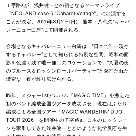
Ｔ字路sが、浅井健一との初となるツーマンライブ
「NEOLAND case.5 “Cabaret Voltage”」に出演する
ことが決定、2026年8月2日(日)、熊本・八代の“キャバ
レーニュー白馬”にて開催される。
会場となるキャバレーニュー白馬は、“日本で唯一現存
するキャバレー”として知られる特別な空間。昭和の面
影を色濃く残す唯一無二のロケーションで、“真夏の夜
のブルース＆ロックンロールパーティー”と銘打たれた
濃密な一夜が繰り広げられる。
昨年、メジャー1stアルバム『MAGIC TIME』を携えた
初のバンド編成全国ツアーを成功させ、現在はふたり
編成による全国ツアー「MAGIC WANDERIN' DUO
TOUR 2026」を開催中のＴ字路s。日本のロックシー
ンを牽引してきた浅井健一とどのような化学反応を生