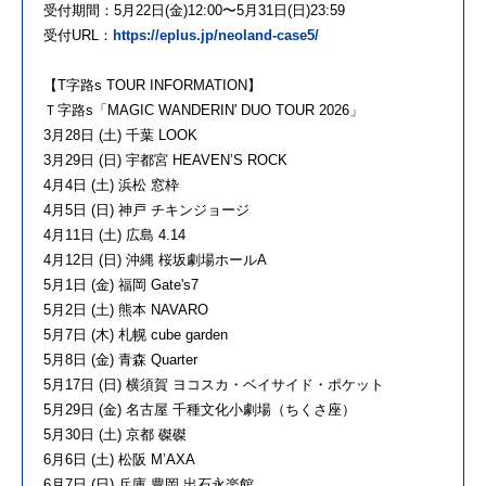
受付期間：5月22日(金)12:00〜5月31日(日)23:59
受付URL：
https://eplus.jp/neoland-case5/
【T字路s TOUR INFORMATION】
Ｔ字路s「MAGIC WANDERIN' DUO TOUR 2026」
3月28日 (土) 千葉 LOOK
3月29日 (日) 宇都宮 HEAVEN’S ROCK
4月4日 (土) 浜松 窓枠
4月5日 (日) 神戸 チキンジョージ
4月11日 (土) 広島 4.14
4月12日 (日) 沖縄 桜坂劇場ホールA
5月1日 (金) 福岡 Gate's7
5月2日 (土) 熊本 NAVARO
5月7日 (木) 札幌 cube garden
5月8日 (金) 青森 Quarter
5月17日 (日) 横須賀 ヨコスカ・ベイサイド・ポケット
5月29日 (金) 名古屋 千種文化小劇場（ちくさ座）
5月30日 (土) 京都 磔磔
6月6日 (土) 松阪 M’AXA
6月7日 (日) 兵庫 豊岡 出石永楽館