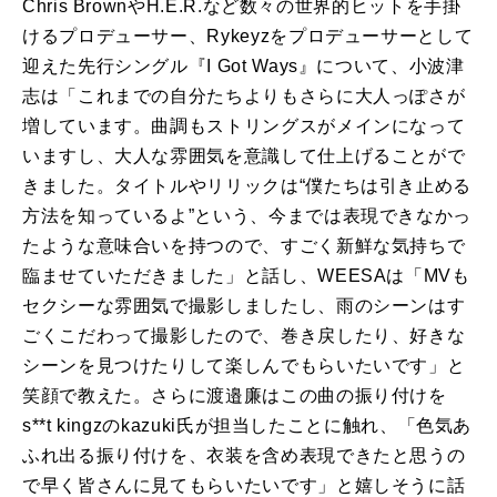
Chris BrownやH.E.R.など数々の世界的ヒットを手掛
けるプロデューサー、Rykeyzをプロデューサーとして
迎えた先行シングル『I Got Ways』について、小波津
志は「これまでの自分たちよりもさらに大人っぽさが
増しています。曲調もストリングスがメインになって
いますし、大人な雰囲気を意識して仕上げることがで
きました。タイトルやリリックは“僕たちは引き止める
方法を知っているよ”という、今までは表現できなかっ
たような意味合いを持つので、すごく新鮮な気持ちで
臨ませていただきました」と話し、WEESAは「MVも
セクシーな雰囲気で撮影しましたし、雨のシーンはす
ごくこだわって撮影したので、巻き戻したり、好きな
シーンを見つけたりして楽しんでもらいたいです」と
笑顔で教えた。さらに渡邉廉はこの曲の振り付けを
s**t kingzのkazuki氏が担当したことに触れ、「色気あ
ふれ出る振り付けを、衣装を含め表現できたと思うの
で早く皆さんに見てもらいたいです」と嬉しそうに話