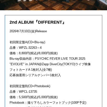
2nd ALBUM『DIFFERENT』
2026年7月10日(金)Release
初回限定盤A(CD+Blu-ray)
品番：WPZL-32263～4
価格：8,800円(税込)/8,000円(税抜)
Blu-ray収録内容：PSYCHIC FEVER LIVE TOUR 2025
"EVOLVE" in JAPAN@Zepp DiverCity(TOKYO)ライブ映像
フォトカードA 1枚封入(全7種)
応募抽選用シリアルナンバー1枚封入
初回限定盤B(CD+Photobook)
品番：WPCL-13735
価格：5,500円(税込)/5,000円(税抜)
Photobook：撮り下ろしカラーフォトブック(100P予定)