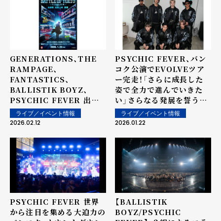
GENERATIONS、THE
PSYCHIC FEVER、バン
RAMPAGE、
コク公演でEVOLVEツア
FANTASTICS、
ー完走！「さらに成長した
BALLISTIK BOYZ、
姿で全力で進んでいきた
PSYCHIC FEVER 出
い」さらなる発展を誓う一
演！！ 50万人を動員した伝
夜
ライブ／イベント情報
ライブ／イベント情報
説のライブが最新アニメー
2026.02.12
2026.01.22
ション映像とともにスクリ
ーンに甦る！ LIVE IN
THEATER『BATTLE OF
TOKYO -うつくしき嘘-』
大好評につき公開御礼舞台
挨拶、追加緊急決定！ NEO
EXILEからLIL LEAGUE
PSYCHIC FEVER 世界
【BALLISTIK
全メンバー登壇！ 応援上映
から注目を集める大迫力の
BOYZ/PSYCHIC
グッズ持参推奨！ペンライ