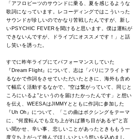
「アフロビーツのサウンドに乗る、夏を感じるような
歌詞になっています。レコーディングではこういった
サウンドが珍しいのでかなり苦戦したんですが、新し
いPSYCHIC FEVERを聞けると思います。僕は運転が
できないんですが、ドライブにオススメです！」と話
し笑いを誘った。
すでに昨年ライブにてパフォーマンスしていた
『Dream Flight』について、志は「パリにフライトす
るなかで作詞をさせていただいたときに、海外も含め
て幅広く活動するなかで、“空は繋がっていて、同じと
ころにいるよ”というのを届けたかったんです」と想い
を伝え、WEESAはJIMMYとともに作詞に参加した
『Uh Oh』について、「この曲はボクシングをテーマ
に、“何度転んでも立ち上がれば勝ち目があるぞ”と言
い聞かせ、辛い事、悲しいことがあったときももう一
度立ち上がって挑んでほしいという想いを込めまし