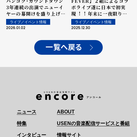
バンコク・カウントダウン
FEVER】 ２組によるコラ
トと歓声で劇場を埋め尽く
3年連続の出演でニューイ
ボライブ遂に⽇本で初実
そう！
ヤーの幕開けを盛り上げ
現︕︕ 年末に一夜限りの
る！！ 「2026年は夢に向か
特別な"お祭り"で大盛り上
ライブ／イベント情報
ライブ／イベント情報
って躍進できる年に」
がり！ メンバーシャッフル
2026.01.02
2025.12.30
での楽曲披露や借り物競
走、 BBZ vs PCFの
DANCE TRACKも！！
一覧へ戻る
<12/28『BALLISTIK
BOYZ×PSYCHIC
FEVER SPECIAL
STAGE 2025 "THE
FESTIVAL"〜年末大感謝
祭〜』オフィシャルレポー
ト>
ニュース
ABOUT
特集
USENの音楽配信サービスと番組
インタビュー
情報サイト