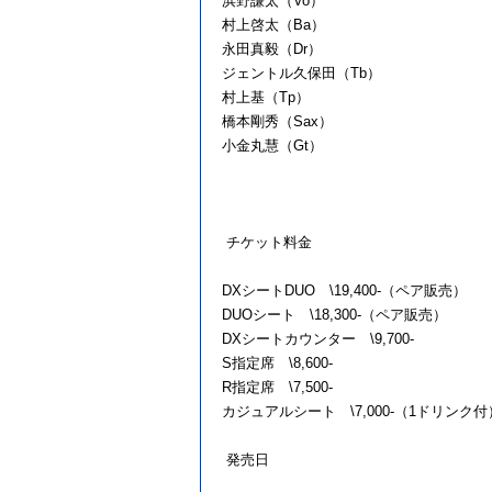
浜野謙太（Vo）
村上啓太（Ba）
永田真毅（Dr）
ジェントル久保田（Tb）
村上基（Tp）
橋本剛秀（Sax）
小金丸慧（Gt）
チケット料金
DXシートDUO \19,400-（ペア販売）
DUOシート \18,300-（ペア販売）
DXシートカウンター \9,700-
S指定席 \8,600-
R指定席 \7,500-
カジュアルシート \7,000-（1ドリンク付
発売日