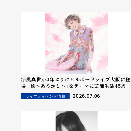
涼風真世が4年ぶりにビルボードライブ大阪に登
場 「妖～あやかし～」をテーマに芸能生活45周
を辿る特別なステージを披露する
2026.07.06
ライブ／イベント情報