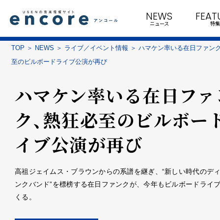
NEWS
FEAT
ニュース
特集
TOP
NEWS
ライブ／イベント情報
ハマケン率いる在日ファン
至のビルボードライブ公演が再び
ハマケン率いる在日ファ
ク、熱狂必至のビルボー
イブ公演が再び
高祖ジェイムス・ブラウンからの系譜を継ぎ、“新しい時代のデ
ンクバンド”を標榜する在日ファンクが、今年もビルボードライ
くる。