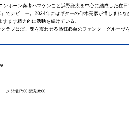
のトロンボーン奏者ハマケンこと浜野謙太を中心に結成した在日フ
FUNK』でデビュー。2024年にはギターの仰木亮彦が惜しま
ますます精力的に活動を続けている。
なクラブ公演、魂を震わせる熱狂必至のファンク・グルーヴ
26
）
ステージ 開場17:00 開演18:00