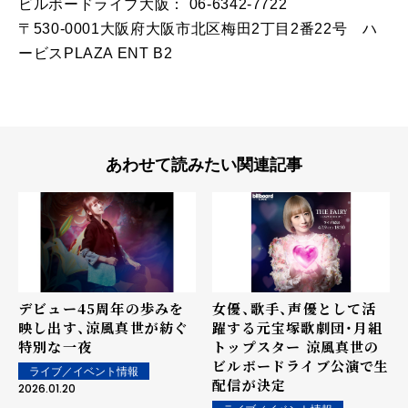
ビルボードライブ大阪： 06-6342-7722
〒530-0001大阪府大阪市北区梅田2丁目2番22号 ハ
ービスPLAZA ENT B2
あわせて読みたい関連記事
女優、歌手、声優として活
デビュー45周年の歩みを
躍する元宝塚歌劇団・月組
映し出す、涼風真世が紡ぐ
トップスター 涼風真世の
特別な一夜
ビルボードライブ公演で生
ライブ／イベント情報
配信が決定
2026.01.20