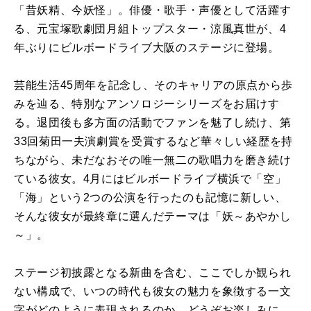
「昔妖精、今妖怪」。俳優・歌手・声優として活躍す
る、元宝塚歌劇団月組トップスター・涼風真世が、4
年ぶりにビルボードライブ大阪のステージに登場。
芸能生活45周年を記念し、そのキャリアの原点から歩
みを辿る、特別なアンソロジーシリーズをお届けす
る。退団後も多方面の活動でファンを魅了し続け、第
33回菊田一夫演劇賞を受賞するなど華々しい経歴を持
ちながら、未だなおその唯一無二の歌唱力を磨き続け
ている彼女。4月にはビルボードライブ横浜で「空」
「海」という2つの公演を行ったのも記憶に新しい、
そんな彼女が最終章に選んだテーマは「妖～あやかし
～」。
ステージ初披露となる新曲を含む、ここでしか観られ
ない構成で、いつの時代も彼女の魅力を象徴する一文
字がどのように表現されるのか、どうぞお楽しみに。