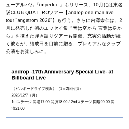
ューアル
バム『imperfect』もリリース。
10月には東名
阪CLUB QUATTROツアー【
androp
one-man live
tour "angstrom 2026"】も行う。さらに内澤崇仁は、2
月に発売した初
の
エッ
セイ集『音は空から 言葉は身か
ら』
を
携えた弾き語りツアーも
開催
。充実
の
活動が続
く
彼らが、
結成
日
を
目前に贈る、プレミアムなクラブ
公演
を
お楽しみ
に。
androp -17th Anniversary Special Live- at
Billboard Live
【
ビル
ボード
ライブ
横浜】（1日2回
公演
）
2026/12/7（月）
1stステージ 開場
17
:00 開演18:00 / 2ndステージ 開場20:00 開
演21:00