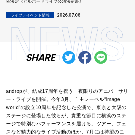
催決定《ビルボードライブ公演決定書》
2026.07.06
ライブ／イベント情報
SHARE
androp
が、
結成
17
周年
を
祝う
一夜
限り
の
アニバーサリ
ー
・
ライブ
を
開催
。今年3月、自主レーベル“image
world”
の
設立10
周年
を
記念した
公演
で、東京と大阪
の
ステ
ージに登場した彼らが、貴重な節目に横浜
の
ステ
ージで特別なパフ
ォーマンス
を
届ける。ツアー、
フェ
スなど精力的な
ライブ
活動
の
ほか、7月には待望
の
ニ