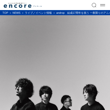
TOP
NEWS
ライブ／イベント情報
androp 結成17周年を祝う 一夜限り