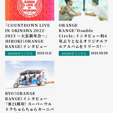
『COUNTDOWN LIVE
ORANGE
IN OKINAWA 2022-
RANGE『Double
2023 〜⼤忘新年会〜』
Circle』インタビュー――約4
――HIROKI（ORANGE
年ぶりとなるオリジナルフ
RANGE）インタビュー
ルアルバムをリリース！そ
して全国ツアーへ！！
2022.12.21
2022.09.09
encoreオリジナル
encoreオリジナル
RYO（ORANGE
RANGE）インタビュー
――『㊗21周年! スーパーウル
トラちゅらちゅらカーニバ