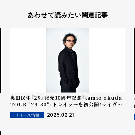
あわせて読みたい関連記事
奥田民生『29』発売30周年記念『tamio okuda
TOUR "29-30"』トレイラーを初公開！ライヴ・
フィルム劇場来場者全員にプレゼントも決定！3
2025.02.21
リリース情報
月8日には板屋宏幸監督も登壇！2月20日18時よ
りチケット一般発売開始！