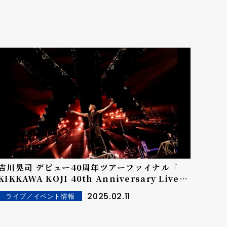
吉川晃司 デビュー40周年ツアーファイナル 『
KIKKAWA KOJI 40th Anniversary Live
Tour Final』 ２月８日（土）、２月９日（日）＠日
2025.02.11
ライブ／イベント情報
本武道館 オフィシャルLIVEレポート