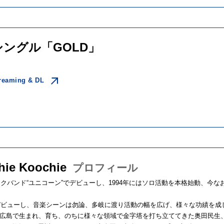
シングル「GOLD」
reaming & DL
hie Koochie
プロフィール
ロックバンド“ユニコーン”でデビューし、1994年にはソロ活動を本格始動、今
にデビューし、音楽シーンは勿論、多岐に渡り活動の幅を広げ、様々な功績を
広島で生まれ、育ち、のちに様々な領域で金字塔を打ち立ててきた奥田民生、吉川