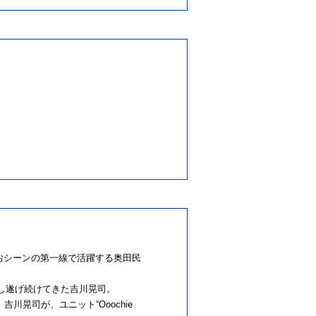
なおシーンの第一線で活躍する奥田民
成し遂げ続けてきた吉川晃司。
晃司が、ユニット“Ooochie