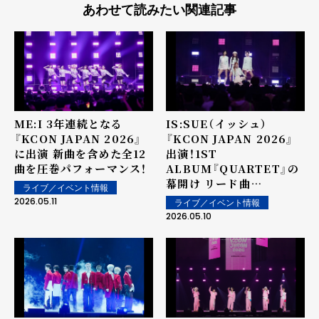
あわせて読みたい関連記事
ME:I 3年連続となる
IS:SUE（イッシュ）
『KCON JAPAN 2026』
『KCON JAPAN 2026』
に出演 新曲を含めた全12
出演！1ST
曲を圧巻パフォーマンス！
ALBUM『QUARTET』の
幕開け リード曲
ライブ／イベント情報
「Quartet」初披露で視線
2026.05.11
ライブ／イベント情報
独占
2026.05.10