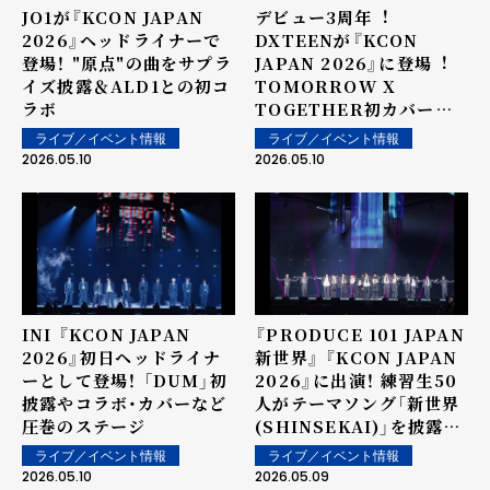
JO1が『KCON JAPAN
デビュー3周年︕
2026』ヘッドライナーで
DXTEENが『KCON
登場！ "原点"の曲をサプラ
JAPAN 2026』に登場︕
イズ披露＆ALD1との初コ
TOMORROW X
ラボ
TOGETHER初カバーに
⼤歓声︕＜オフィシャルラ
ライブ／イベント情報
ライブ／イベント情報
イブレポート＞
2026.05.10
2026.05.10
INI 『KCON JAPAN
『PRODUCE 101 JAPAN
2026』初日ヘッドライナ
新世界』 『KCON JAPAN
ーとして登場！ 「DUM」初
2026』に出演！ 練習生50
披露やコラボ・カバーなど
人がテーマソング「新世界
圧巻のステージ
(SHINSEKAI)」を披露！
<オフィシャルライブレポ
ライブ／イベント情報
ライブ／イベント情報
ート>
2026.05.10
2026.05.09