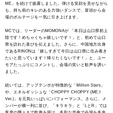
ME」を続けて披露しました。弾ける笑顔を見せながら
も、持ち前のキレのある力強いダンスで、冒頭から会
場のボルテージを一気に引き上げます。
MCでは、リーダーのMOMONAが 「本日は山口県初上
陸です！めちゃくちゃ嬉しいです！」と、初めて山口
県を訪れた喜びを伝えました。さらに、中国地方出身
であるRINONは「嬉しすぎて今日は山口県に住み着き
たいと思っています！帰りたくないです！」と、ユー
モアたっぷりにコメントし、会場の笑いと歓声を誘い
ました。
続いては、アップテンポが特徴的な「Million Stars」
や、エネルギッシュな「CHOPPY CHOPPY (ME:I
Ver.)」を元気いっぱいにパフォーマンス。さらに、メ
ンバーが横一列に並び、「キラキラ」と「LとR」では
客席の隅々まで歌声を届け、多彩な楽曲で会場を多幸