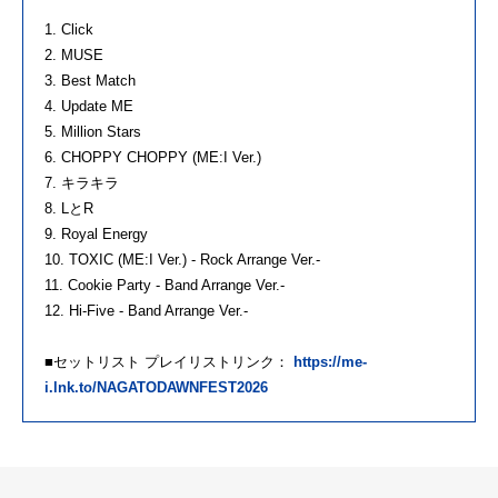
1. Click
2. MUSE
3. Best Match
4. Update ME
5. Million Stars
6. CHOPPY CHOPPY (ME:I Ver.)
7. キラキラ
8. LとR
9. Royal Energy
10. TOXIC (ME:I Ver.) - Rock Arrange Ver.-
11. Cookie Party - Band Arrange Ver.-
12. Hi-Five - Band Arrange Ver.-
■セットリスト プレイリストリンク：
https://me-
i.lnk.to/NAGATODAWNFEST2026