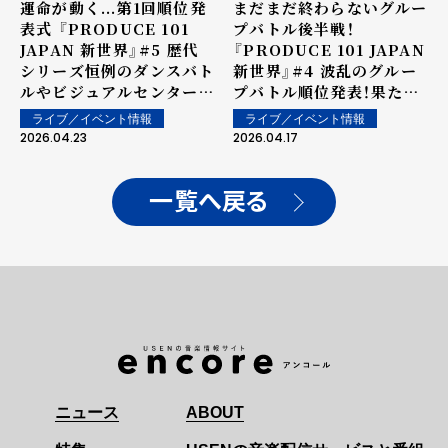
まだまだ終わらないグルー
運命が動く...第1回順位発
プバトル後半戦！
表式 『PRODUCE 101
『PRODUCE 101 JAPAN
JAPAN 新世界』#5 歴代
新世界』#4 波乱のグルー
シリーズ恒例のダンスバト
プバトル順位発表！果たし
ルやビジュアルセンターも
て、101人のトップに輝く
発表！
ライブ／イベント情報
ライブ／イベント情報
のは！？
2026.04.17
2026.04.23
一覧へ戻る
ニュース
ABOUT