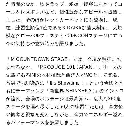
た時間のなか、歌やラップ、愛嬌、観客に向かってコ
ール＆レスポンスなど、個性豊かなアピールを披露し
ました。そのほかレッドカーペットにも登場し、現
在、練習生順位1位であるK.DAIKI(加藤大樹)は、大規
模なグローバルフェスティバルKCONステージに立つ
今の気持ちや意気込みを語りました。
「M COUNTDOWN STAGE」では、会場が熱狂に包
まれるなか、『PRODUCE 101 JAPAN』シリーズの
先輩であるINIの木村柾哉と西洸人がMCとして登場。
番組でお馴染みの「It‘s Showtime！」という合図とと
もにテーマソング「新世界(SHINSEKAI)」のイントロ
が流れ、会場のボルテージは最高潮へ。広大な360度
ステージを埋め尽くした50人の練習生たちは、全方位
の観客と視線を交わしながら、全力でエネルギー溢れ
るパフォーマンスを披露しました。