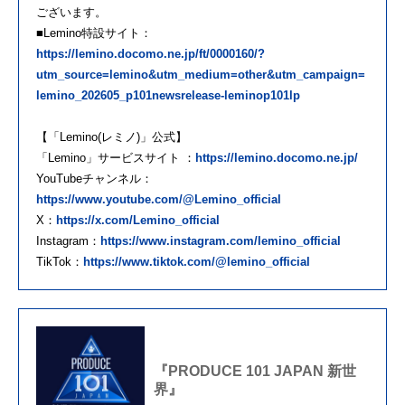
ございます。
■Lemino特設サイト：
https://lemino.docomo.ne.jp/ft/0000160/?
utm_source=lemino&utm_medium=other&utm_campaign=
lemino_202605_p101newsrelease-leminop101lp
【「Lemino(レミノ)」公式】
「Lemino」サービスサイト ：
https://lemino.docomo.ne.jp/
YouTubeチャンネル：
https://www.youtube.com/@Lemino_official
X：
https://x.com/Lemino_official
Instagram：
https://www.instagram.com/lemino_official
TikTok：
https://www.tiktok.com/@lemino_official
『PRODUCE 101 JAPAN 新世
界』