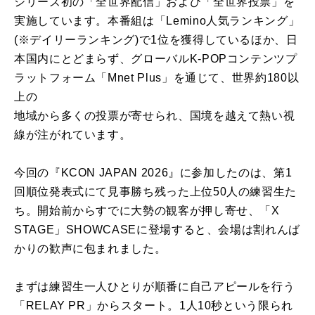
シリーズ初の「全世界配信」および「全世界投票」を
実施しています。本番組は「Lemino人気ランキング」
(※デイリーランキング)で1位を獲得しているほか、日
本国内にとどまらず、グローバルK-POPコンテンツプ
ラットフォーム「Mnet Plus」を通じて、世界約180以
上の
地域から多くの投票が寄せられ、国境を越えて熱い視
線が注がれています。
今回の『KCON JAPAN 2026』に参加したのは、第1
回順位発表式にて見事勝ち残った上位50人の練習生た
ち。開始前からすでに大勢の観客が押し寄せ、「X
STAGE」SHOWCASEに登場すると、会場は割れんば
かりの歓声に包まれました。
まずは練習生一人ひとりが順番に自己アピールを行う
「RELAY PR」からスタート。1人10秒という限られ