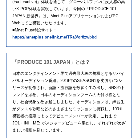
(Fanteractive)」体験を通じて、グローバルファンに没入感の高
いK-POP体験を実現しています。今回の『PRODUCE 101
JAPAN 新世界』は、Mnet PlusアプリケーションおよびPC
Webにてご視聴いただけます。
■Mnet Plus特設サイト：
https://mnetplus.onelink.me/TRa8/or8zwbbd
「PRODUCE 101 JAPAN」とは？
日本のエンタテインメント界で過去最大級の規模となるサバイ
バルオーディション番組。2019年のSEASON1を皮切りに3シ
リーズが制作され、新語・流行語を数多く生み出し、SNSのト
レンドを席巻。日本のオーディションブームの火付け役とな
り、社会現象を巻き起こしました。オーディションは、練習生
がダンスや歌唱などのさまざまなミッションに挑戦し、100％
視聴者の投票によってデビューメンバーが決定。これまで
JO1・INI・ME:Iがメジャーデビューを果たし、それぞれがめざ
ましい活躍を見せています。