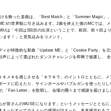
幕開けを飾った楽曲は、「Best Match」と「Summer Mag
:Iの世界観に引き込みます。2曲を終えた後のMCでは、メンバー
MIUは「今回は3回目の出演ということで、前回、前々回よ
思います！」と意気込みをコメント。
が特徴的な新曲「Update ME」と「Cookie Party
歓声によって選ばれたダンスチャレンジを即興で披露し、 
トキメキを感じさせる「キラキラ」のイントロとともに、メ
ードに応えたり、サインボールやバブルガンを使ったりしなが
「Fan Letter」を歌唱し、会場の隅々まで感謝を届けま
ちが皆さんのMUSEになります」というメッセージとともに
に集まったすべての人々への感謝が詰まった、多幸感溢れるフ