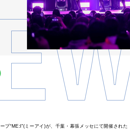
ープ“ME:I”(ミーアイ)が、千葉・幕張メッセにて開催された『KC