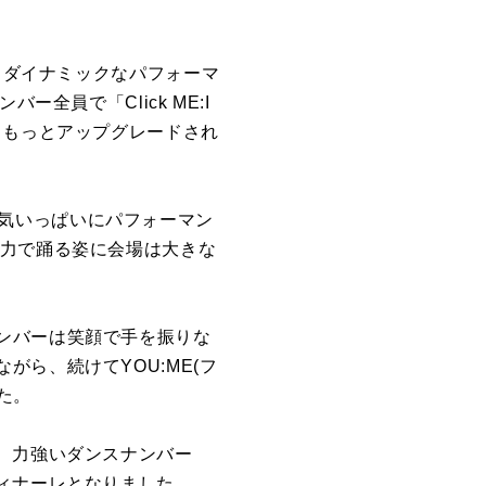
ic」。ダイナミックなパフォーマ
全員で「Click ME:I
りもっとアップグレードされ
」を元気いっぱいにパフォーマン
全力で踊る姿に会場は大きな
ンバーは笑顔で手を振りな
ら、続けてYOU:ME(フ
した。
、力強いダンスナンバー
ィナーレとなりました。