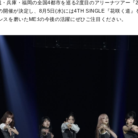
・兵庫・福岡の全国4都市を巡る2度目のアリーナツアー『2026 M
WAY”』の開催が決定し、8月5日(水)には4TH SINGLE『花咲
スを磨いたME:Iの今後の活躍にぜひご注目ください。