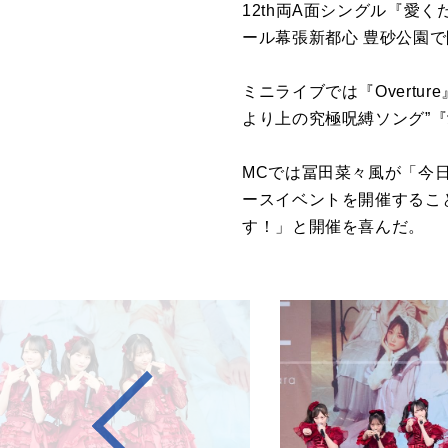
12th両A面シングル『愛
ール幕張新都心 豊砂公園
ミニライブでは『Overt
より上の究極呪縛ソング”
MCでは冨田菜々風が「今
ースイベントを開催するこ
す！」と開催を喜んだ。