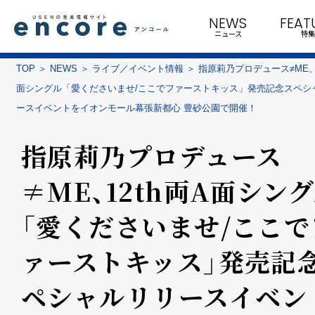
NEWS
FEAT
ニュース
特集
TOP
NEWS
ライブ／イベント情報
指原莉乃プロデュース≠ME、1
面シングル「愛くださいませ/ここでファーストキッス」発売記念スペシ
ースイベントをイオンモール幕張新都心 豊砂公園で開催！
指原莉乃プロデュース
≠ME、12th両A面シン
「愛くださいませ/ここで
ァーストキッス」発売記
ペシャルリリースイベン