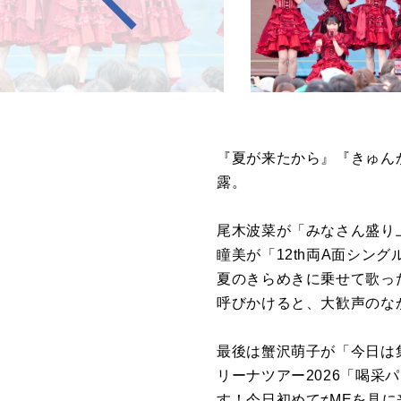
『夏が来たから』『きゅん
露。
尾木波菜が「みなさん盛り
瞳美が「12th両A面シ
夏のきらめきに乗せて歌っ
呼びかけると、大歓声のなか1
最後は蟹沢萌子が「今日は
リーナツアー2026「喝采パ
す！今日初めて≠MEを見に