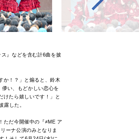
ッス』などを含む計6曲を披
すか！？」と煽ると、鈴木
、儚い、もどかしい恋心を
だけたら嬉しいです！」と
』披露した。
ただ今開催中の『≠ME ア
浜アリーナ公演のみとなりま
そして6月24日(水)に