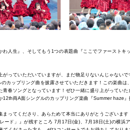
かわ人生』、そしてもう1つの表題曲『ここでファーストキ
上がっていただいていますが、まだ物足りないんじゃないで
ングルのカップリング曲を披露させていただきます！この楽曲は
た青春ソングとなっています！ぜひ一緒に盛り上がっていた
2th両A面シングルのカップリング楽曲『Summer haze
集まってくださり、あらためて本当にありがとうございます！
レード」』が残すところ 7月17日(金)、7月18日(土)の横
来てくださった方も、ぜひコンサートでもお待ちしております！