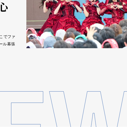
心
ここでファ
ール幕張