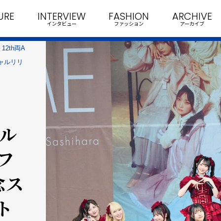
URE
INTERVIEW
FASHION
ARCHIVE
インタビュー
ファッション
アーカイブ
2th両A
ャルリリ
グル
フ
念ス
ト