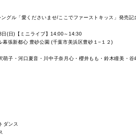
A面シングル「愛くださいませ/ここでファーストキッス」発売
日(日)【ミニライブ】14:00～14:30
ル幕張新都心 豊砂公園 (千葉市美浜区豊砂１−１２)
沢萌子・河口夏音・川中子奈月心・櫻井もも・鈴木瞳美・谷
ストダンス
ス