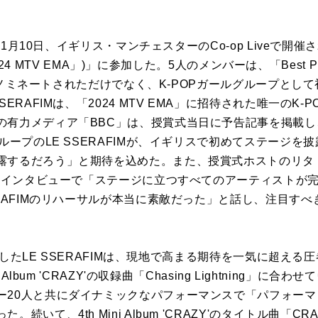
11月10日、イギリス・マンチェスターのCo-op Liveで開催された
「2024 MTV EMA」)」に参加した。5人のメンバーは、「Best 
部門にノミネートされただけでなく、K-POPガールグループと
SERAFIMは、「2024 MTV EMA」に招待された唯一のK
の有力メディア「BBC」は、授賞式当日に予告記事を掲載
グループのLE SSERAFIMが、イギリスで初めてステージ
するだろう」と期待を込めた。また、授賞式ホストのリタ・オラ(
とのインタビューで「ステージに立つすべてのアーティストが完
ERAFIMのリハーサルが本当に素敵だった」と話し、注目すべ
に登場したLE SSERAFIMは、現地で高まる期待を一気に超え
 Album 'CRAZY'の収録曲「Chasing Lightning」
ー20人と共にダイナミックなパフォーマンスで「パフォー
続いて、4th Mini Album 'CRAZY'のタイトル曲「