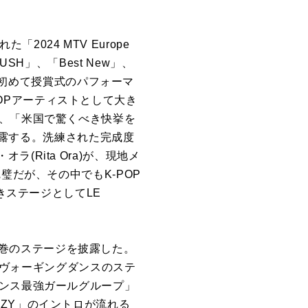
「2024 MTV Europe
PUSH」、「Best New」、
して初めて授賞式のパフォーマ
-POPアーティストとして大き
し、「米国で驚くべき快挙を
を披露する。洗練された完成度
Rita Ora)が、現地メ
璧だが、その中でもK-POP
きステージとしてLE
る圧巻のステージを披露した。
に合わせてヴォーギングダンスのステ
マンス最強ガールグループ」
CRAZY」のイントロが流れる