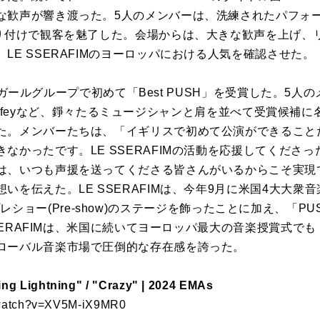
な歓声が響き渡った。5人のメンバーは、洗練されたパフォ
振り付けで観客を魅了した。会場からは、大きな歓声を上げ、
LE SSERAFIMのヨーロッパにおける人気を確認させた。
POPガールグループで初めて「Best PUSH」を受賞した。5人のメ
ms、Laufeyなど、錚々たるミュージシャンと肩を並べて受賞候
た。メンバーたちは、「イギリスで初めて公演ができること
なかったです。LE SSERAFIMの活動を応援してくださ
は、いつも声援を送ってくださる皆さんがいるからこそ実現
を伝えた。LE SSERAFIMは、今年9月に米国4大大衆音楽
」でプレショー(Pre-show)のステージを飾ったことに加え、「PUSH Pe
 SSERAFIMは、米国に続いてヨーロッパ最大の音楽授賞式
ローバル音楽市場で圧倒的な存在感を誇った。
g Lightning" / "Crazy" | 2024 EMAs
/watch?v=XV5M-iX9MR0