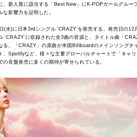
、新人賞に該当する「Best New」にK-POPガールグル
ルな影響力を証明した。
11日(水)に日本3rdシングル 'CRAZY'を発売する。発売日の12
ル 'CRAZY'に収録された全3曲の音源と、タイトル曲「CRAZY -J
。「CRAZY」の原曲が米国Billboardのメインソングチャ
、Spotifyなど、様々な主要グローバルチャートで「キャ
での音盤発売に多くの期待が寄せられている。