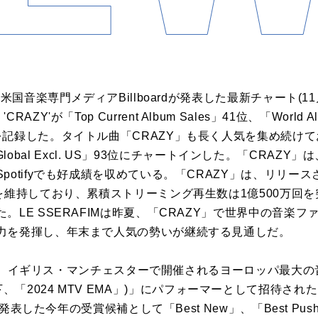
米国音楽専門メディアBillboardが発表した最新チャート(1
bum 'CRAZY'が「Top Current Album Sales」41位、「Wo
録した。タイトル曲「CRAZY」も長く人気を集め続けており、「Bi
ard Global Excl. US」93位にチャートインした。「CRA
potifyでも好成績を収めている。「CRAZY」は、リリー
維持しており、累積ストリーミング再生数は1億500万回を突破
。LE SSERAFIMは昨夏、「CRAZY」で世界中の音楽
力を発揮し、年末まで人気の勢いが継続する見通しだ。
10日、イギリス・マンチェスターで開催されるヨーロッパ最大の音
rds (以下、「2024 MTV EMA」)」にパフォーマーとして招
が発表した今年の受賞候補として「Best New」、「Best Push