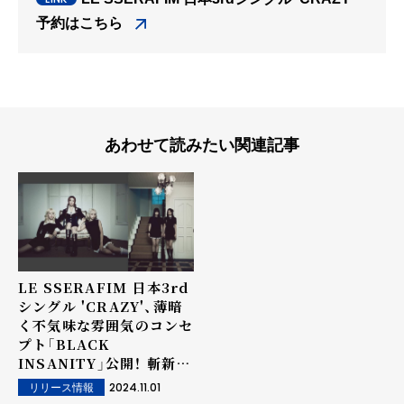
予約はこちら
あわせて読みたい関連記事
LE SSERAFIM 日本3rd
シングル 'CRAZY'、薄暗
く不気味な雰囲気のコンセ
プト「BLACK
INSANITY」公開！ 斬新な
コンセプトと、メンバーた
2024.11.01
リリース情報
ちのクールで美しいビジュ