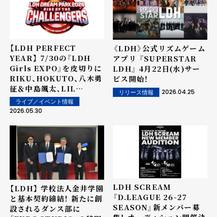
【LDH PERFECT
《LDH》公式リズムゲーム
YEAR】 7/30の『LDH
アプリ 『SUPERSTAR
Girls EXPO』を皮切りに
LDH』 4月22日(水)サー
RIKU、HOKUTO、八木勇
ビス開始！
征＆中島颯太、LIL
2026.04.25
リリース情報
LEAGUEらが TOKYO
ライブ／イベント情報
DREAM PARKにて
2026.05.30
11DAYS日替わりライブ開
催決定！
LDH SCREAM
【LDH】 学校法人金井学園
『D.LEAGUE 26-27
と基本契約締結！ 新たに創
SEASON』新メンバー募
設されるダンス部に