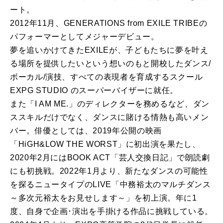
ート。
2012年11月、GENERATIONS from EXILE TRIBEの
パフォーマーとしてメジャーデビュー。
夢を追いかけてきたEXILEが、子どもたちに夢を叶え
る場所を提供したいという想いのもと開校したダンス/
ボーカル/演技、すべての表現者を育成するスクール
EXPG STUDIO のスーパーバイザーに就任。
また「I AM ME.」のディレクターを務めるなど、ダン
ススキルだけでなく、ダンスに賭ける情熱も高いメン
バー。俳優としては、2019年公開の映画
「HiGH&LOW THE WORST」に初出演を果たし、
2020年2月にはBOOK ACT「芸人交換日記」で朗読劇
にも初挑戦。2022年1月より、新たなダンスの可能性
を探るニュータイプのLIVE「中務裕太のマルチダンス
～多次元裕太をお見せします～」を初上演。年に1
度、自身で企画･演出を手掛ける作品に挑戦している。