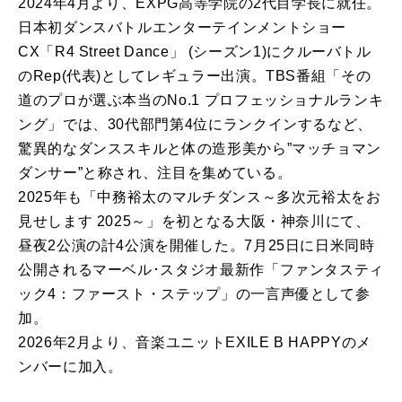
2024年4月より、EXPG高等学院の2代目学長に就任。
日本初ダンスバトルエンターテインメントショー
CX「R4 Street Dance」 (シーズン1)にクルーバトル
のRep(代表)としてレギュラー出演。TBS番組「その
道のプロが選ぶ本当のNo.1 プロフェッショナルランキ
ング」では、30代部門第4位にランクインするなど、
驚異的なダンススキルと体の造形美から”マッチョマン
ダンサー”と称され、注目を集めている。
2025年も「中務裕太のマルチダンス～多次元裕太をお
見せします 2025～」を初となる大阪・神奈川にて、
昼夜2公演の計4公演を開催した。7月25日に日米同時
公開されるマーベル･スタジオ最新作「ファンタスティ
ック4：ファースト・ステップ」の一言声優として参
加。
2026年2月より、音楽ユニットEXILE B HAPPYのメ
ンバーに加入。