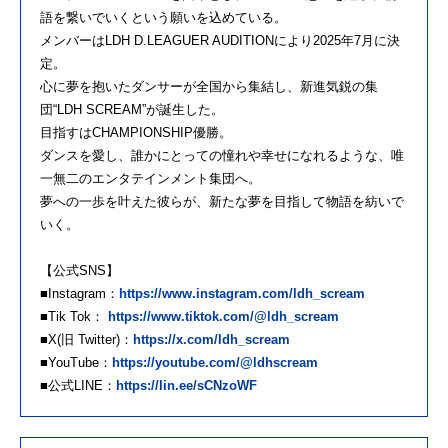
語を繋いでいくという願いを込めている。
メンバーはLDH D.LEAGUER AUDITIONにより2025年7月に決
定。
心に夢を抱いたダンサーが全国から集結し、新進気鋭の集
団“LDH SCREAM”が誕生した。
目指すはCHAMPIONSHIP優勝。
ダンスを愛し、誰かにとっての憧れや幸せになれるような、唯
一無二のエンタテインメント集団へ。
夢への一歩を叶えた彼らが、新たな夢を目指して物語を紡いで
いく。
【公式SNS】
■Instagram：
https://www.instagram.com/ldh_scream
■Tik Tok：
https://www.tiktok.com/@ldh_scream
■X(旧 Twitter)：
https://x.com/ldh_scream
■YouTube：
https://youtube.com/@ldhscream
■公式LINE：
https://lin.ee/sCNzoWF