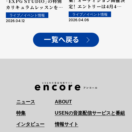
集！ オーディション開催決
「EXPG STUDIO」の特別
定！ エントリーは4月4日
カリキュラムレッスンを提
からスタート！！
供！ 調印式にはEXILEの
ライブ／イベント情報
ライブ／イベント情報
松本利夫も出席！!
2026.04.06
2026.04.12
一覧へ戻る
ニュース
ABOUT
特集
USENの音楽配信サービスと番組
インタビュー
情報サイト