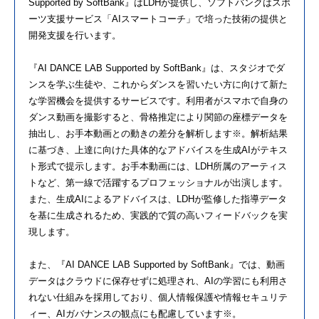
Supported by SoftBank』はLDHが提供し、ソフトバンクはスポ
ーツ支援サービス「AIスマートコーチ」で培った技術の提供と
開発支援を行います。
『AI DANCE LAB Supported by SoftBank』は、スタジオでダ
ンスを学ぶ生徒や、これからダンスを習いたい方に向けて新た
な学習機会を提供するサービスです。利用者がスマホで自身の
ダンス動画を撮影すると、骨格推定により関節の座標データを
抽出し、お手本動画との動きの差分を解析します※。解析結果
に基づき、上達に向けた具体的なアドバイスを生成AIがテキス
ト形式で提示します。お手本動画には、LDH所属のアーティス
トなど、第一線で活躍するプロフェッショナルが出演します。
また、生成AIによるアドバイスは、LDHが監修した指導データ
を基に生成されるため、実践的で質の高いフィードバックを実
現します。
また、『AI DANCE LAB Supported by SoftBank』では、動画
データはクラウドに保存せずに処理され、AIの学習にも利用さ
れない仕組みを採用しており、個人情報保護や情報セキュリテ
ィー、AIガバナンスの観点にも配慮しています※。