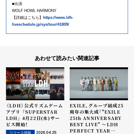
■出演
WOLF HOWL HARMONY
【詳細はこちら】
https://www.ldh-
liveschedule.jp/sys/tour/41809/
あわせて読みたい関連記事
《LDH》公式リズムゲーム
EXILE、グループ結成25
アプリ 『SUPERSTAR
周年の集大成『"EXILE
LDH』 4月22日(水)サー
25th ANNIVERSARY
ビス開始！
BEST LIVE" 〜LDH
PERFECT YEAR
2026.04.25
リリース情報