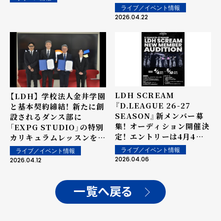
2026〜』11月に関東、12月
ライブ／イベント情報
に関西にて開催！！
2026.04.22
MATSU・ÜSA・
MAKIDAIも参戦決定！
LDH SCREAM
【LDH】 学校法人金井学園
『D.LEAGUE 26-27
と基本契約締結！ 新たに創
SEASON』新メンバー募
設されるダンス部に
集！ オーディション開催決
「EXPG STUDIO」の特別
定！ エントリーは4月4日
カリキュラムレッスンを提
からスタート！！
供！ 調印式にはEXILEの
ライブ／イベント情報
ライブ／イベント情報
松本利夫も出席！!
2026.04.06
2026.04.12
一覧へ戻る