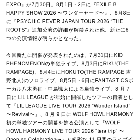
EXPO』が7月30日。8月1日・2日に『EXILE B
HAPPY SHOW 2026 〜ワンダーヤード〜』、8月8日
に『PSYCHIC FEVER JAPAN TOUR 2026 “THE
ROOTS”』追加公演の詳細が解禁された他、新たに6
つの公演情報が明らかとなった。
今回新たに開催が発表されたのは、7月31日にKID
PHENOMENONの単独ライブ、8月3日にRIKU(THE
RAMPAGE)、8月4日にHOKUTO(THE RAMPAGE 吉
野北人)のソロライブ、8月5日・6日にFANTASTICSボ
ーカル八木勇征・中島颯太による単独ライブ、8 ⽉ 7
⽇に LIL LEAGUE が年始に開催したツアーの再演とし
て『LIL LEAGUE LIVE TOUR 2026 “Wonder Island”
〜Revival〜』、8 ⽉ 9 ⽇に WOLF HOWL HARMONY
初の単独ツアーの開幕を飾る公演として『WOLF
HOWL HARMONY LIVE TOUR 2026 "tera trip” 〜
Opening Celebration〜』と多彩な 11 ⽇間のライブイ