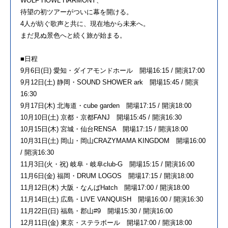
WOLF HOWL HARMONY、
待望の初ツアーがついに幕を開ける。
4人が紡ぐ歌声と共に、現在地から未来へ。
まだ見ぬ景色へと続く旅が始まる。
■日程
9月6日(日) 愛知・ダイアモンドホール 開場16:15 / 開演17:00
9月12日(土) 静岡・SOUND SHOWER ark 開場15:45 / 開演
16:30
9月17日(木) 北海道・cube garden 開場17:15 / 開演18:00
10月10日(土) 京都・京都FANJ 開場15:45 / 開演16:30
10月15日(木) 宮城・仙台RENSA 開場17:15 / 開演18:00
10月31日(土) 岡山・岡山CRAZYMAMA KINGDOM 開場16:00
/ 開演16:30
11月3日(火・祝) 岐阜・岐阜club-G 開場15:15 / 開演16:00
11月6日(金) 福岡・DRUM LOGOS 開場17:15 / 開演18:00
11月12日(木) 大阪・なんばHatch 開場17:00 / 開演18:00
11月14日(土) 広島・LIVE VANQUISH 開場16:00 / 開演16:30
11月22日(日) 福島・郡山#9 開場15:30 / 開演16:00
12月11日(金) 東京・ステラボール 開場17:00 / 開演18:00