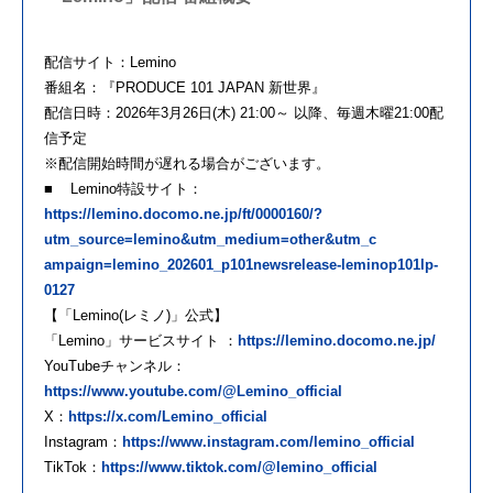
配信サイト：Lemino
番組名：『PRODUCE 101 JAPAN 新世界』
配信日時：2026年3月26日(木) 21:00～ 以降、毎週木曜21:00配
信予定
※配信開始時間が遅れる場合がございます。
■ Lemino特設サイト：
https://lemino.docomo.ne.jp/ft/0000160/?
utm_source=lemino&utm_medium=other&utm_c
ampaign=lemino_202601_p101newsrelease-leminop101lp-
0127
【「Lemino(レミノ)」公式】
「Lemino」サービスサイト ：
https://lemino.docomo.ne.jp/
YouTubeチャンネル：
https://www.youtube.com/@Lemino_official
X：
https://x.com/Lemino_official
Instagram：
https://www.instagram.com/lemino_official
TikTok：
https://www.tiktok.com/@lemino_official