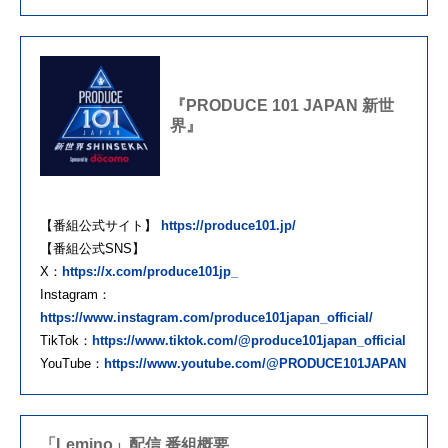
『PRODUCE 101 JAPAN 新世
界』
【番組公式サイト】
https://produce101.jp/
【番組公式SNS】
X：
https://x.com/produce101jp_
Instagram：
https://www.instagram.com/produce101japan_official/
TikTok：
https://www.tiktok.com/@produce101japan_official
YouTube：
https://www.youtube.com/@PRODUCE101JAPAN
「Lemino」配信 番組概要