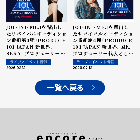
JO1・INI・ME:Iを輩出し
JO1・INI・ME:Iを輩出し
たサバイバルオーディショ
たサバイバルオーディショ
ン番組第4弾『PRODUCE
ン番組第4弾『PRODUCE
101 JAPAN 新世界』
101 JAPAN 新世界』国民
SEKAI プロデューサー代
プロデューサー代表とし
表として、チェ・スヨンの
て、ディーン・フジオカの
ライブ／イベント情報
ライブ／イベント情報
参加が決定！
参加が決定！
2026.02.13
2026.02.12
一覧へ戻る