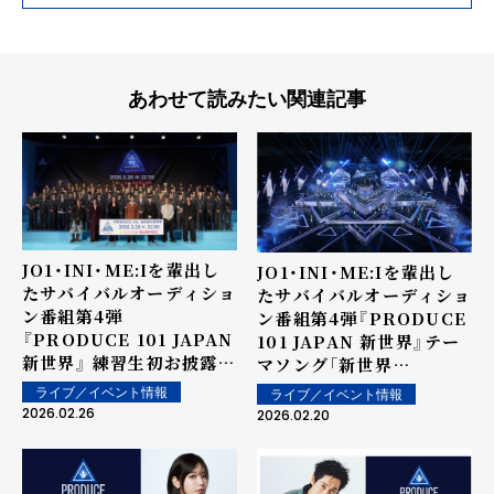
あわせて読みたい関連記事
JO1・INI・ME:Iを輩出し
JO1・INI・ME:Iを輩出し
たサバイバルオーディショ
たサバイバルオーディショ
ン番組第4弾
ン番組第4弾『PRODUCE
『PRODUCE 101 JAPAN
101 JAPAN 新世界』テー
新世界』 練習生初お披露目
マソング「新世界
となる記者発表会＆
(SHINSEKAI)」を公開！
ライブ／イベント情報
ライブ／イベント情報
『101DAY』開催！ <オフィ
世界的ダンサー・振付師の
2026.02.26
2026.02.20
シャルイベントレポート>
Kirsten Dodgenと
KAITAが共同で振付を担
当 ※本人コメントあり※