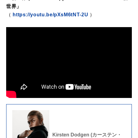
世界」
（
https://youtu.be/pXsM6tNT-2U
）
Kirsten Dodgen (カーステン・