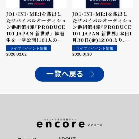
JO1・INI・ME:Iを輩出し
JO1・INI・ME:Iを輩出し
たサバイバルオーディショ
たサバイバルオーディショ
ン番組第4弾『PRODUCE
ン番組第4弾『PRODUCE
101 JAPAN 新世界』 練習
101 JAPAN 新世界』本日1
生を一挙公開！101人の練
月30日(金)12:00より、練
習生を決定する「101
習生を順次公開！
ライブ／イベント情報
ライブ／イベント情報
PASS」を実施
2026.02.02
2026.01.30
一覧へ戻る