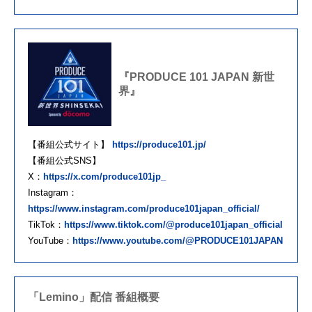
『PRODUCE 101 JAPAN 新世
界』
【番組公式サイト】
https://produce101.jp/
【番組公式SNS】
X：
https://x.com/produce101jp_
Instagram：
https://www.instagram.com/produce101japan_official/
TikTok：
https://www.tiktok.com/@produce101japan_official
YouTube：
https://www.youtube.com/@PRODUCE101JAPAN
「Lemino」配信 番組概要