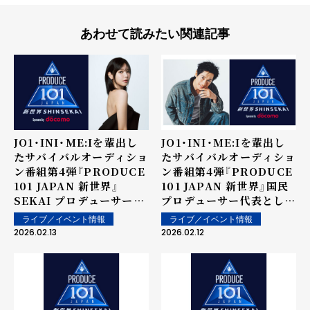
あわせて読みたい関連記事
JO1・INI・ME:Iを輩出し
JO1・INI・ME:Iを輩出し
たサバイバルオーディショ
たサバイバルオーディショ
ン番組第4弾『PRODUCE
ン番組第4弾『PRODUCE
101 JAPAN 新世界』
101 JAPAN 新世界』国民
SEKAI プロデューサー代
プロデューサー代表とし
表として、チェ・スヨンの
て、ディーン・フジオカの
ライブ／イベント情報
ライブ／イベント情報
参加が決定！
参加が決定！
2026.02.13
2026.02.12