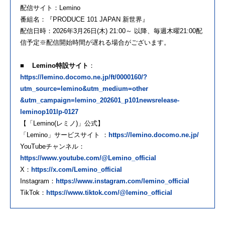
配信サイト：Lemino
番組名：『PRODUCE 101 JAPAN 新世界』
配信日時：2026年3月26日(木) 21:00～ 以降、毎週木曜21:00配
信予定※配信開始時間が遅れる場合がございます。
■ Lemino特設サイト
：
https://lemino.docomo.ne.jp/ft/0000160/?
utm_source=lemino&utm_medium=other
&utm_campaign=lemino_202601_p101newsrelease-
leminop101lp-0127
【「Lemino(レミノ)」公式】
「Lemino」サービスサイト ：
https://lemino.docomo.ne.jp/
YouTubeチャンネル：
https://www.youtube.com/@Lemino_official
X：
https://x.com/Lemino_official
Instagram：
https://www.instagram.com/lemino_official
TikTok：
https://www.tiktok.com/@lemino_official