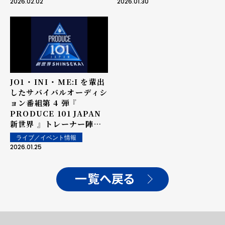
2026.02.02
2026.01.30
JO1 ・ INI ・ ME:I を輩出
したサバイバルオーディシ
ョン番組第 4 弾 『
PRODUCE 101 JAPAN
新世界 』 トレーナー陣を
解禁 仲宗根梨乃、 Kevin
ライブ／イベント情報
Woo 、 KAITA の参加が
2026.01.25
決定！
一覧へ戻る