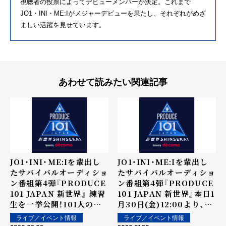
視聴者の投票によってデビューメンバーが決定。これまで
JO1・INI・ME:Iがメジャーデビューを果たし、それぞれがめざ
ましい活躍を見せています。
あわせて読みたい関連記事
JO1・INI・ME:Iを輩出し
JO1・INI・ME:Iを輩出し
たサバイバルオーディショ
たサバイバルオーディショ
ン番組第4弾『PRODUCE
ン番組第4弾『PRODUCE
101 JAPAN 新世界』 練習
101 JAPAN 新世界』本日1
生を一挙公開！101人の練
月30日(金)12:00より、練
習生を決定する「101
習生を順次公開！
ライブ／イベント情報
ライブ／イベント情報
PASS」を実施