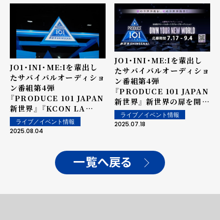
JO1・INI・ME:Iを輩出し
JO1・INI・ME:Iを輩出し
たサバイバルオーディショ
たサバイバルオーディショ
ン番組第4弾
ン番組第4弾
『PRODUCE 101 JAPAN
『PRODUCE 101 JAPAN
新世界』 新世界の扉を開く
新世界』 『KCON LA
グローバルボーイズグルー
ライブ／イベント情報
2025』にて体験型ブース
プ誕生へ！ 全世界からの参
ライブ／イベント情報
2025.07.18
が登場！ 現地オーディショ
2025.08.04
加者募集開始！
ンや「101 SCOUT」などグ
ローバル展開に向けて本格
始動！
一覧へ戻る