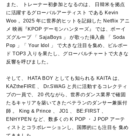
また、 トレーナー初参加となるのは、 日韓米を拠点
に活躍するグローバルアーティスト である Kevin
Woo 。2025 年に世界的ヒットを記録した Netflix アニ
メ 映画『KPOP デーモンハンターズ』 では、ボーイ
ズグループ 「 SajaBoys 」 が歌った挿入曲 「 Soda
Pop 」「 Your Idol 」 で大きな注目を集め、ビルボー
ド TOP3 入りを果たし、グローバルチャートで大きな
反響を呼びました。
そして、 HATA BOY としても知られる KAITA は、
KAZtheFIRE 、 Dr.SWAG と共に活動するコレクティ
ブの一員で、 20 代ながら、世界のダンス業界で確固
たるキャリアを築いてきたベテランのダンサー兼振付
師 。 King & Prince 、 JO1 、 BE:FIRST 、
ENHYPEN など、数多くの K POP ・ J POP アーテ
ィストとコラボレーションし、国際的にも注目を 集め
てきました。