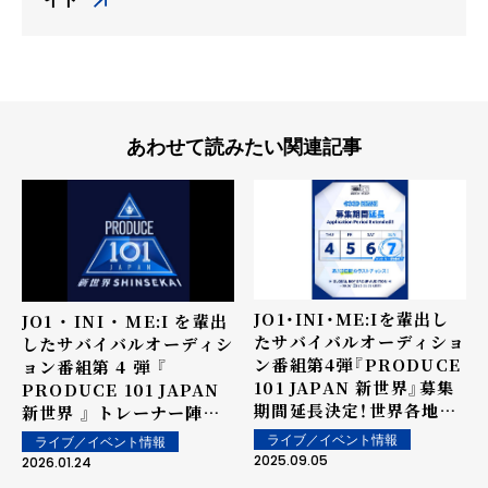
あわせて読みたい関連記事
JO1・INI・ME:Iを輩出し
JO1 ・ INI ・ ME:I を輩出
たサバイバルオーディショ
したサバイバルオーディシ
ン番組第4弾『PRODUCE
ョン番組第 4 弾 『
101 JAPAN 新世界』募集
PRODUCE 101 JAPAN
期間延長決定！世界各地か
新世界 』 トレーナー陣を
らエントリー受付中！
解禁 安達祐人、川畑 要 の
ライブ／イベント情報
ライブ／イベント情報
参加が決定！
2025.09.05
2026.01.24