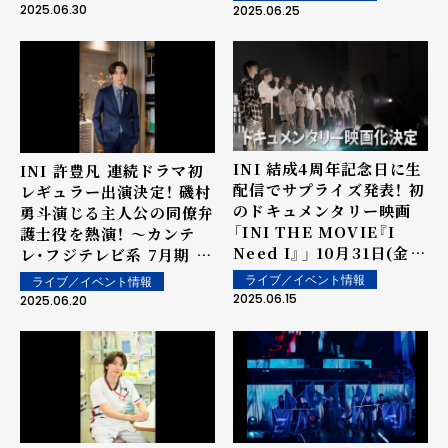
ORIGIN"発売記念シーク
2025.06.30
2025.06.25
レットライブ」イベントレ
ポート＞
INI 結成4周年記念日に生
INI 許豊凡 連続ドラマ初
配信でサプライズ発表！ 初
レギュラー出演決定！ 磯村
のドキュメンタリー映画
勇斗演じる主人公の同僚弁
「INI THE MOVIE『I
護士役を熱演！ ～カンテ
Need I』」 10月31日(金)
レ・フジテレビ系 7月期 月
より全国公開決定！
曜22時 連続ドラマ 『僕達
ライブ／イベント情報
ライブ／イベント情報
はまだその星の校則を知ら
2025.06.15
2025.06.20
ない』