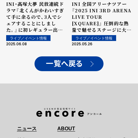
INI・髙塚大夢 民放連続ド
INI 全国アリーナツアー
ラマ『北くんがかわいすぎ
『2025 INI 3RD ARENA
て手に余るので、3人でシ
LIVE TOUR
ェアすることにしまし
[XQUARE]』 圧倒的な熱
た。』に初レギュラー出演
量で魅せるステージに大熱
決定！ 本田翼演じる主人公
狂！ 初のバンテリンドーム
ライブ／イベント情報
ライブ／イベント情報
の後輩看護師役に挑戦！
ナゴヤ公演のサプライズ発
2025.06.08
2025.05.26
表も！ ＜オフィシャルライ
ブレポート＞
一覧へ戻る
ニュース
ABOUT