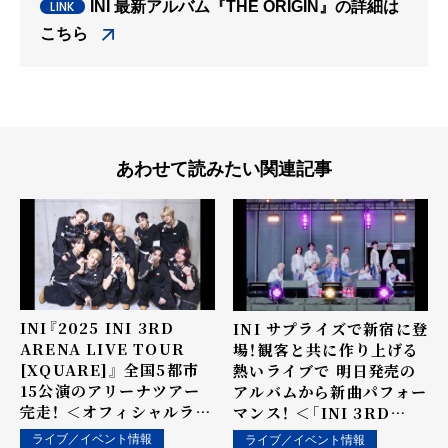
INI 最新アルバム『THE ORIGIN』の詳細は
こちら
あわせて読みたい関連記事
INI『2025 INI 3RD
INI サプライズで新宿に登
ARENA LIVE TOUR
場！観客と共に作り上げる
[XQUARE]』 全国5都市
熱いライブで 明日発売の
15公演のアリーナツアー
アルバムから新曲パフォー
完走！ ＜オフィシャルライ
マンス！ ＜「INI 3RD
ブレポート＞
ALBUM"THE
ライブ／イベント情報
ライブ／イベント情報