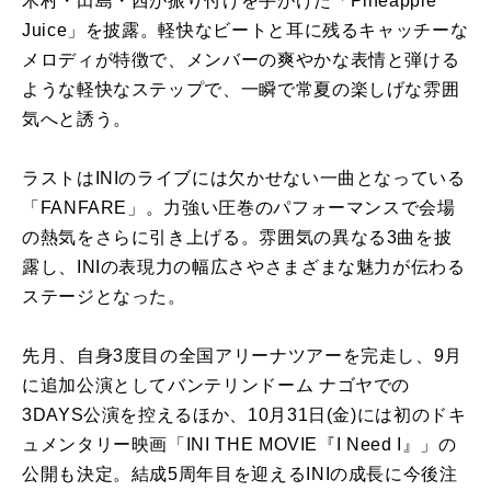
木村・田島・西が振り付けを手がけた「Pineapple
Juice」を披露。軽快なビートと耳に残るキャッチーな
メロディが特徴で、メンバーの爽やかな表情と弾ける
ような軽快なステップで、一瞬で常夏の楽しげな雰囲
気へと誘う。
ラストはINIのライブには欠かせない一曲となっている
「FANFARE」。力強い圧巻のパフォーマンスで会場
の熱気をさらに引き上げる。雰囲気の異なる3曲を披
露し、INIの表現力の幅広さやさまざまな魅力が伝わる
ステージとなった。
先月、自身3度目の全国アリーナツアーを完走し、9月
に追加公演としてバンテリンドーム ナゴヤでの
3DAYS公演を控えるほか、10月31日(金)には初のドキ
ュメンタリー映画「INI THE MOVIE『I Need I』」の
公開も決定。結成5周年目を迎えるINIの成長に今後注