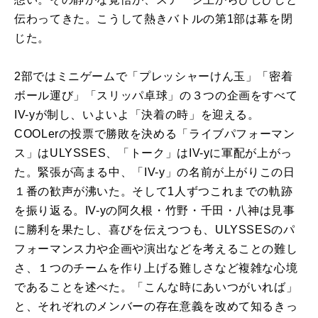
伝わってきた。こうして熱きバトルの第1部は幕を閉
じた。
2部ではミニゲームで「プレッシャーけん玉」「密着
ボール運び」「スリッパ卓球」の３つの企画をすべて
IV-yが制し、いよいよ「決着の時」を迎える。
COOLerの投票で勝敗を決める「ライブパフォーマン
ス」はULYSSES、「トーク」はIV-yに軍配が上がっ
た。緊張が高まる中、「IV-y」の名前が上がりこの日
１番の歓声が沸いた。そして1人ずつこれまでの軌跡
を振り返る。IV-yの阿久根・竹野・千田・八神は見事
に勝利を果たし、喜びを伝えつつも、ULYSSESのパ
フォーマンス力や企画や演出などを考えることの難し
さ、１つのチームを作り上げる難しさなど複雑な心境
であることを述べた。「こんな時にあいつがいれば」
と、それぞれのメンバーの存在意義を改めて知るきっ