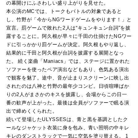
の幕開けにふさわしい盛り上がりを見せた。
本公演のMCでは、トークもバトルの対象であると
し、竹野が「今からNGワードゲームをやります！」と
宣言。罰ゲームで敗れた2人は“キュンキュン台詞”を披
露することに。阿久根が早々に千田の仕掛けたNGワー
ドに引っかかり罰ゲームが決定。阿久根もやり返し、
結果的に千田と阿久根が台詞を披露する展開となっ
た。 続く楽曲「Maniacs」では、ステージに置かれた
ソファーを使ったペア演出などもあり、色気ある演出
で観客を魅了。途中、音が止まりスクリーンに映し出
されたのは八神と竹野の最年少コンビ。日頃喧嘩ばか
りの2人がまさかのキスを披露し、会場からこの日一
番の歓声が上がった。最後は全員がソファーで眠る演
出で締めくくられた。
続いて登場したULYSSESは、青と黒を基調としたク
ールなジャケット衣装に身を包み、青い照明の中キレ
キレのダンストラックで一気に空気を塗り替える。 1