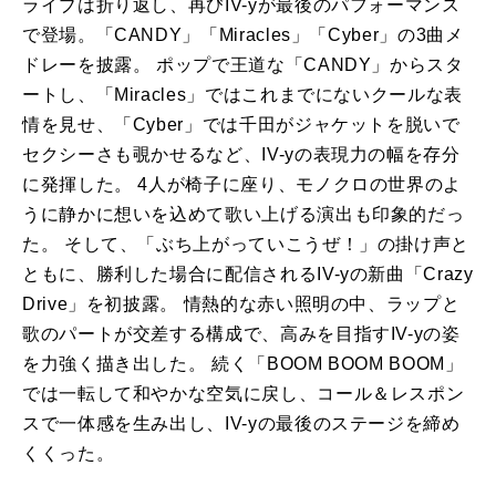
ライブは折り返し、再びIV-yが最後のパフォーマンス
で登場。「CANDY」「Miracles」「Cyber」の3曲メ
ドレーを披露。 ポップで王道な「CANDY」からスタ
ートし、「Miracles」ではこれまでにないクールな表
情を見せ、「Cyber」では千田がジャケットを脱いで
セクシーさも覗かせるなど、IV-yの表現力の幅を存分
に発揮した。 4人が椅子に座り、モノクロの世界のよ
うに静かに想いを込めて歌い上げる演出も印象的だっ
た。 そして、「ぶち上がっていこうぜ！」の掛け声と
ともに、勝利した場合に配信されるIV-yの新曲「Crazy
Drive」を初披露。 情熱的な赤い照明の中、ラップと
歌のパートが交差する構成で、高みを目指すIV-yの姿
を力強く描き出した。 続く「BOOM BOOM BOOM」
では一転して和やかな空気に戻し、コール＆レスポン
スで一体感を生み出し、IV-yの最後のステージを締め
くくった。