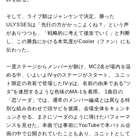
そして、ライブ順はジャンケンで決定。勝った
ULYSSESは「先行の方がかっこよくね？」という声
がありつつも、「戦略的に考えて後攻でいく」と判断
し、この勝負にかける本気度がCooler（ファン）にも
伝わった。
一度ステージからメンバーが捌け、MC2名が場内を温
める中、いよいよIV-yのステージがスタート。 ユニッ
ト限定の衣装で登場したIV-yは、名前の由来である“ツ
タ”を連想するような色味のMA-1を着用。 1曲目の
「恋ソーダ」では、通常のメンバー編成とは異なる特
別な組み合わせで頭サビを披露。会場全体をキュンキ
ュンさせる、まさにソーダのように弾けたパフォーマ
ンスを見せた。本曲では事前にYouTubeで本バトル企
画の中で公開されていたこともあり、ユニットとして