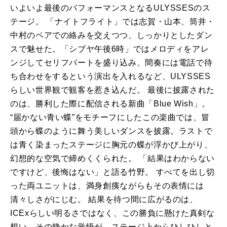
いよいよ最後のパフォーマンスとなるULYSSESのス
テージ。 「ナイトフライト」では志賀・山本、筒井・
中村のペアでの絡みを交えつつ、しっかりとしたダン
スで魅せた。「シブヤ午後6時」ではメロディをアレ
ンジしてセリフパートを盛り込み、間奏には電話で待
ち合わせをするという演出を入れるなど、ULYSSES
らしい世界観で観客を惹き込んだ。 最後に披露された
のは、勝利した際に配信される新曲「Blue Wish」。
“届かない青い蝶”をモチーフにしたこの楽曲では、冒
頭から蝶のように舞う美しいダンスを披露。ラストで
は青く染まったステージに胸元の蝶が浮かび上がり、
幻想的な空気で締めくくられた。 「結果はわからない
ですけど、後悔はない」と語る竹野。 すべてを出し切
った両ユニットは、満身創痍ながらもその表情には
清々しさがにじむ。 結果を待つ間に広がるのは、
ICExらしい明るさではなく、この勝負に懸けた真剣な
想い。その静かな覚悟が、ステージ上からひしひしと