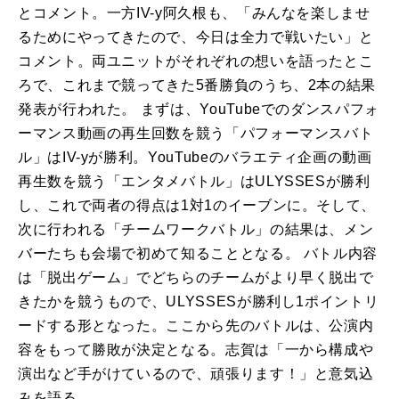
とコメント。一方IV-y阿久根も、「みんなを楽しませ
るためにやってきたので、今日は全力で戦いたい」と
コメント。両ユニットがそれぞれの想いを語ったとこ
ろで、これまで競ってきた5番勝負のうち、2本の結果
発表が行われた。 まずは、YouTubeでのダンスパフォ
ーマンス動画の再生回数を競う「パフォーマンスバト
ル」はIV-yが勝利。YouTubeのバラエティ企画の動画
再生数を競う「エンタメバトル」はULYSSESが勝利
し、これで両者の得点は1対1のイーブンに。そして、
次に行われる「チームワークバトル」の結果は、メン
バーたちも会場で初めて知ることとなる。 バトル内容
は「脱出ゲーム」でどちらのチームがより早く脱出で
きたかを競うもので、ULYSSESが勝利し1ポイントリ
ードする形となった。ここから先のバトルは、公演内
容をもって勝敗が決定となる。志賀は「一から構成や
演出など手がけているので、頑張ります！」と意気込
みを語る。