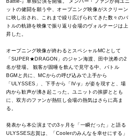
Battle-』単独公演を開催。 メンバー・ファンが両ユニ
ットの健闘を願う中、オープニング映像がスクリーン
に映し出され、これまで繰り広げられてきた数々のバ
トルの軌跡を映像で振り返り会場のヴォルテージは上
昇した。
オープニング映像が終わるとスペシャルMCとして
「SUPER★DRAGON」のジャン海渡、田中洸希の2
名が登場。 観客が固唾を飲んで見守る中、バトル
BGMと共に、MCからの呼び込みで上手から
「ULYSSES」、下手から「IV-y」が姿を現すと、場
内から歓声が沸き起こった。ユニットの挨拶ととも
に、双方のファンが熱狂し会場の熱気はさらに高ま
る。
発表から本公演までの3ヶ月を「一瞬だった」と語る
ULYSSES志賀は、「Coolerのみんなを幸せにする」